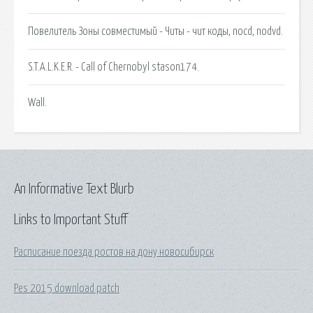
Повелитель Зоны совместимый - Читы - чит коды, nocd, nodvd.
S.T.A.L.K.E.R. - Call of Chernobyl stason174.
Wall.
An Informative Text Blurb
Links to Important Stuff
Расписание поезда ростов на дону новосибирск
Pes 2015 download patch