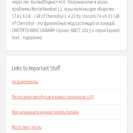
через лес. КислыйПодкаст #16. Ультранасилие в играх,
проблемы Mortal kombat 11, игры полезны для общества.
S.T.A.L.K.E.R. - Call of Chernobyl 1.4.22 by stason174 v.6.03 Call
of Chernobyl - это фриплейный мод состоящий из локаций.
СМОТРЕТЬ КИНО ОНЛАЙН! Сериал: КВЕСТ 2015 1 серия Expand
text… тодоренко.
Links to Important Stuff
4к видеокарты
Расписание автобусов в южно сахалинске 105
Мир криминала журнал читать онлайн
Mosh текст песни