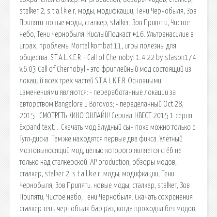
stalker 2, s.t.a.l.k.e.r, моды, модифкации, Тени Чернобыля, Зов
Припяти. новые моды, сталкер, stalker, Зов Припяти, Чистое
небо, Тени Чернобыля. КислыйПодкаст #16. Ультранасилие в
играх, проблемы Mortal kombat 11, игры полезны для
общества. S.T.A.L.K.E.R. - Call of Chernobyl 1.4.22 by stason174
v.6.03 Call of Chernobyl - это фриплейный мод состоящий из
локаций всех трех частей S.T.A.L.K.E.R. Основными
изменениями являются: - переработанные локации за
авторством Bangalore и Borovos; - переделанный Oct 28,
2015 · СМОТРЕТЬ КИНО ОНЛАЙН! Сериал: КВЕСТ 2015 1 серия
Expand text…. Скачать мод Блудный сын пока можно только с
Гугл-диска. Там же находятся первые два фикса. Улётный
мозговыносящий мод, целью которого является стёб не
только над сталкерской. AP production, обзоры модов,
сталкер, stalker 2, s.t.a.l.k.e.r, моды, модифкации, Тени
Чернобыля, Зов Припяти. новые моды, сталкер, stalker, Зов
Припяти, Чистое небо, Тени Чернобыля. Скачать сохранения
сталкер тень чернобыля бар раз, когда проходил без модов,