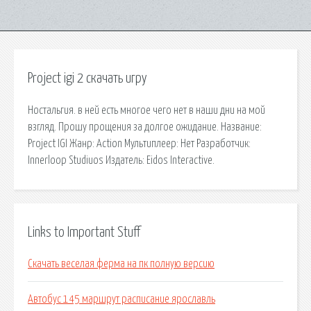
Project igi 2 скачать игру
Ностальгия. в ней есть многое чего нет в наши дни на мой
взгляд. Прошу прощения за долгое ожидание. Название:
Project IGI Жанр: Action Мультиплеер: Нет Разработчик:
Innerloop Studiuos Издатель: Eidos Interactive.
Links to Important Stuff
Скачать веселая ферма на пк полную версию
Автобус 145 маршрут расписание ярославль