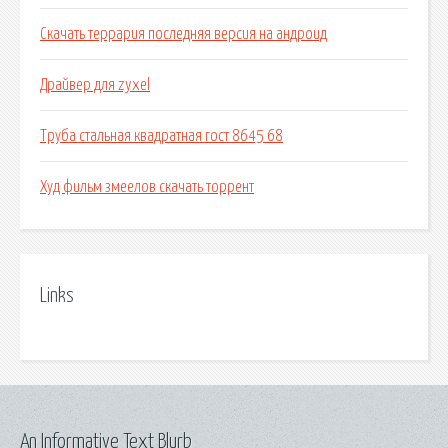
Скачать террария последняя версия на андроид
Драйвер для zyxel
Труба стальная квадратная гост 8645 68
Худ фильм змеелов скачать торрент
Links
An Informative Text Blurb