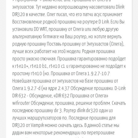
энтузиастов. Тут недавно вопрошающему насоветовали Dlink
DIR320 в качестве. Олег писал, что его патчи асус принимает
Восстановление родной прошивки на роутере D Link. Если Вы
установили DD WRT, прошивку от Олега или любую другую
альтернативную firmware на Ваш роутер, но хотите вернуть
родную прошивку Поставь прошивку от Энтузиастов (Олега),
лучше всех работает на этой модели. Родная прошивка
просто ужасно глючная. Прошивка гарантированно подойдет
к rt-n10+, rt-n10 b1, rt-n10 c1 и гарантированно не подойдет к
простому rt-n10 (но. Прошивка от Олега 1.9.2.7-10.7
Новейшая прошивка от энтузиастов на базе прошивки от
Олега 1.9.2.7-d (на ядре 2.4.37 Обсуждение прошивки. D-Link
DIR 632 - Обсуждение, «DIR 632 Прошивка от Олега»
wifirouter Обсуждение, прошивка, решение проблем. Скачать
последнюю прошивку dir 3. Роутер dlink dir320 один из
лучших маршрутизаторов по. Последние прошивки для
DIR320 от Vampik можно скачать здесь. В данной статье мы
дадим вам некоторые рекомендации по перепрошивке