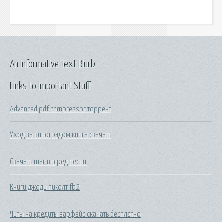
An Informative Text Blurb
Links to Important Stuff
Advanced pdf compressor торрент
Уход за виноградом книга скачать
Скачать шаг вперед песни
Книги джоди пиколт fb2
Читы на кредиты варфейс скачать бесплатно