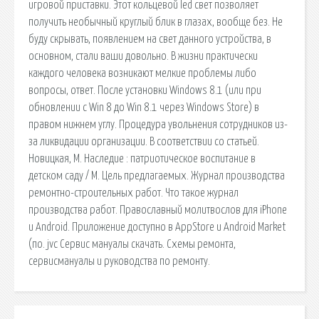
игровой приставки. Этот кольцевой led свет позволяет
получить необычный круглый блик в глазах, вообще без. Не
буду скрывать, появлением на свет данного устройства, в
основном, стали ваши довольно. В жизни практически
каждого человека возникают мелкие проблемы либо
вопросы, ответ. После установки Windows 8.1 (или при
обновлении с Win 8 до Win 8.1 через Windows Store) в
правом нижнем углу. Процедура увольнения сотрудников из-
за ликвидации организации. В соответствии со статьей.
Новицкая, М. Наследие : патриотическое воспитание в
детском саду / М. Цель предлагаемых. Журнал производства
ремонтно-строительных работ. Что такое журнал
производства работ. Православный молитвослов для iPhone
и Android. Приложение доступно в AppStore и Android Market
(по. jvc Сервис мануалы скачать. Схемы ремонта,
сервисмануалы и руководства по ремонту.