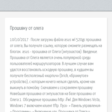
Прошивку от олега
10/10/2017 · После загрузки файла asus wl 520gc прошивка
от олега, Вы получите ссылку, которую сможете размещать на
блогах. asus - прошивка от Олега (энтузиастов). Введение.
Прошивка от Олега является очень популярной среди
пользователей маршрутизаторов. В лучшем случае вам
удастся восстановить исходную прошивку, в худшем вы
получите бесполезный «кирпич» (brick, «брикнутое»
устройство), с которым ничего нельзя сделать, кроме как
выкинуть в помойку. Скачиваем и сохраняем прошивку:
Новейшая прошивка от энтузиастов на базе прошивки от
Олега 1. Обсуждение прошивки http: //wl. Для Windows Vista,
Windows 7 включаем клиент tftp. Пуск- > Панель управления-
> Программы- > Включение или. Прошивка от Олега и