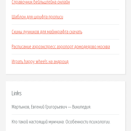
Справочник бейльштейна онлайн
Шаблон для шрифта прописи
Скины лучников для майнкрафта скачать
Расписание аэроэкспресс аэропорт домодедово москва
Играть happy wheels на андроид
Links
Мартынов, Евгений Григорьевич — Википедия.
Кто такой настоящий мужчина. Особенности психологии.