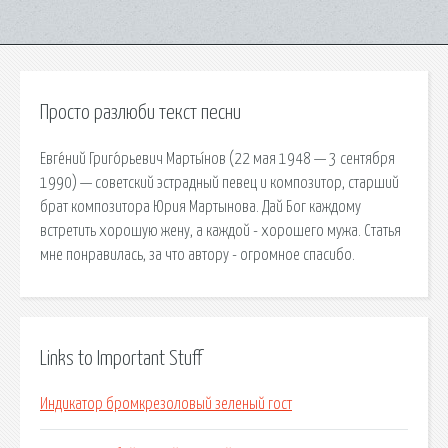
Просто разлюби текст песни
Евге́ний Григо́рьевич Марты́нов (22 мая 1948 — 3 сентября
1990) — советский эстрадный певец и композитор, старший
брат композитора Юрия Мартынова. Дай Бог каждому
встретить хорошую жену, а каждой - хорошего мужа. Статья
мне понравилась, за что автору - огромное спасибо.
Links to Important Stuff
Индикатор бромкрезоловый зеленый гост