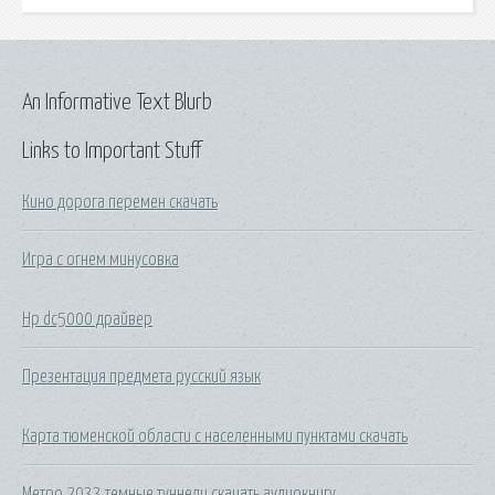
An Informative Text Blurb
Links to Important Stuff
Кино дорога перемен скачать
Игра с огнем минусовка
Hp dc5000 драйвер
Презентация предмета русский язык
Карта тюменской области с населенными пунктами скачать
Метро 2033 темные туннели скачать аудиокнигу