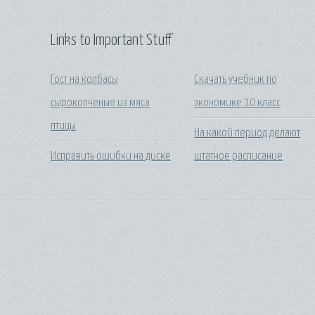
Links to Important Stuff
Гост на колбасы
Скачать учебник по
сырокопченые из мяса
экономике 10 класс
птицы
На какой период делают
Исправить ошибки на диске
штатное расписание