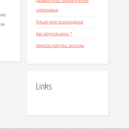
Дальний край зайцев краткое
содержание
 нас
Путь во мгле прохождение
кая
Как запустить неро 7
Надоело маргулис аккорды
Links