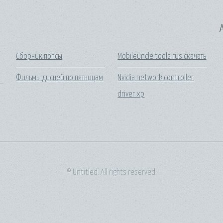
A
Сборник попсы
Mobileuncle tools rus скачать
Фильмы дисней по пятницам
Nvidia network controller
driver xp
© Untitled. All rights reserved.