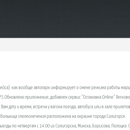
о рейса). как вообще автопарк информирует о смене режима работы марш
 P.S.Обновлено приложение, добавлен сервис "Остановка Online" Легков
Вам дату и время, встреча у вагона поезда, автобуса или в зале прилетов
 больница спелеолечения расположена на окраине города Солигорск.
ыезды по четвергам с 14.00 из Солигорска, Минска, Борисова, Полоцка. 