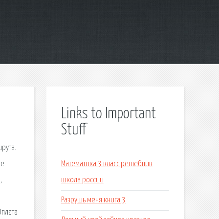
Links to Important
Stuff
рута.
ое
Математика 3 класс решебник
,
школа россии
Разрушь меня книга 3
Оплата