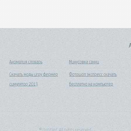
A
Аномалия словарь
Минусовка санни
Скачать моды игру фермер
Фотошоп экспресс скачать
д
симулятор 2013
бесплатно на компьютер
© Untitled. All rights reserved.