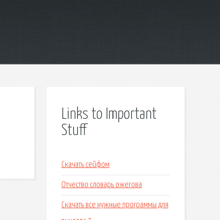
Links to Important
Stuff
Скачать сейфом
Отчество словарь ожегова
Скачать все нужные программы для