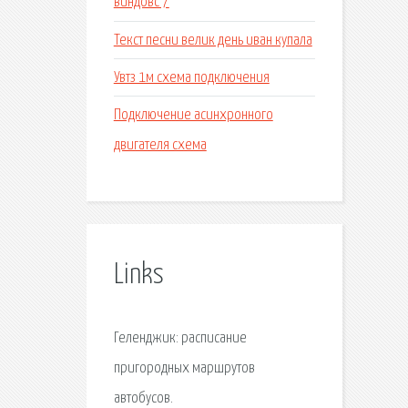
виндовс 7
Текст песни велик день иван купала
Увтз 1м схема подключения
Подключение асинхронного
двигателя схема
Links
Геленджик: расписание
пригородных маршрутов
автобусов.