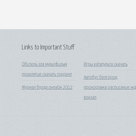
Links to Important Stuff
Обитель зла мультфильм
Игры катапульта скачать
проклятие скачать торрент
Автобус белгород
Журнал бурда онлайн 2012
прохоровка расписание ж
вокзал