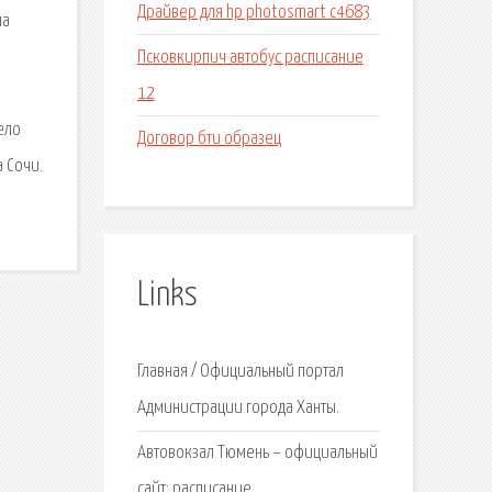
Драйвер для hp photosmart c4683
ла
Псковкирпич автобус расписание
12
ело
Договор бти образец
 Сочи.
Links
Главная / Официальный портал
Администрации города Ханты.
Автовокзал Тюмень – официальный
сайт: расписание