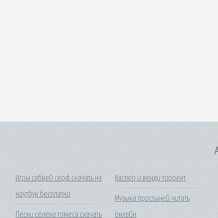
A
Игры сабвей серф скачать на
Каспер и венди торрент
ноутбук бесплатно
Музыка простыней читать
Песни селена гомеса скачать
онлайн