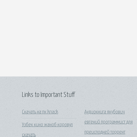
Links to Important Stuff
Скачать на пк knack
Аудиокнига якубович
евгений программист для
Узбек кино жаноб коровул
преисподней торрент
скачать