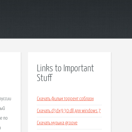
Links to Important
Stuff
руссии
Скачать фильм торрент соблазн
ный
Скачать d3dx9 30 dll для windows 7
е по
Скачать музыка groove
n