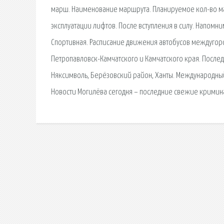
марш. Наименование маршрута. Планируемое кол-во маши
эксплуатации лифтов. После вступления в силу. Напомн
Спортивная. Расписание движения автобусов междугоро
Петропавловск-Камчатского и Камчатского края. Последн
Няксимволь, Берёзовский район, Ханты. Международный а
Новости Могилёва сегодня – последние свежие кримин