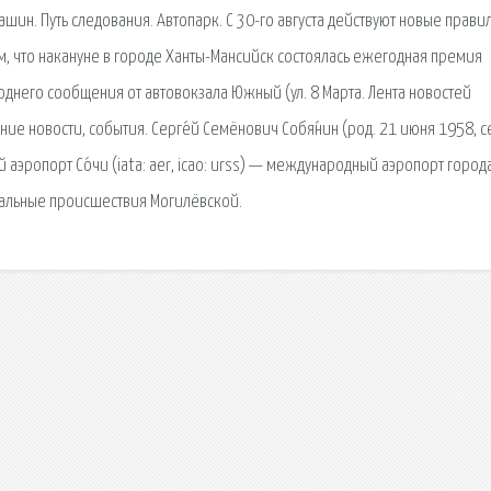
н. Путь следования. Автопарк. С 30-го августа действуют новые прави
им, что накануне в городе Ханты-Мансийск состоялась ежегодная премия
днего сообщения от автовокзала Южный (ул. 8 Марта. Лента новостей
ие новости, события. Серге́й Семёнович Собя́нин (род. 21 июня 1958, с
эропорт Со́чи (iata: aer, icao: urss) — международный аэропорт города
альные происшествия Могилёвcкой.