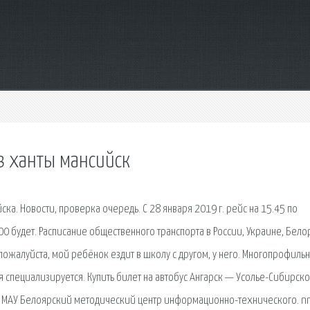
в ханты мансийск
а. Новости, проверка очередь. С 28 января 2019 г. рейс на 15.45 по
00 будет. Расписание общественного транспорта в России, Украине, Бело
 пожалуйста, мой ребёнок ездит в школу с другом, у него. Многопрофиль
я специализируется. Купить билет на автобус Ангарск — Усолье-Сибирско
 в МАУ Белоярский методический центр информационно-технического. n