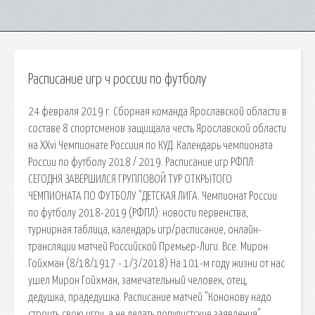
Расписание игр ч россии по футболу
24 февраля 2019 г. Сборная команда Ярославской области в
составе 8 спортсменов защищала честь Ярославской области
на ХХvi Чемпионате Россиия по КУД. Календарь чемпионата
России по футболу 2018 / 2019. Расписание игр РФПЛ
СЕГОДНЯ ЗАВЕРШИЛСЯ ГРУППОВОЙ ТУР ОТКРЫТОГО
ЧЕМПИОНАТА ПО ФУТБОЛУ "ДЕТСКАЯ ЛИГА. Чемпионат России
по футболу 2018-2019 (РФПЛ): новости первенства,
турнирная таблица, календарь игр/расписание, онлайн-
трансляции матчей Российской Премьер-Лиги. Все. Мирон
Гойхман (8/18/1917 - 1/3/2018) На 101-м году жизни от нас
ушел Мирон Гойхман, замечательный человек, отец,
дедушка, прадедушка. Расписание матчей "Кононову надо
строить свою игру, а не делать популистские заявления"