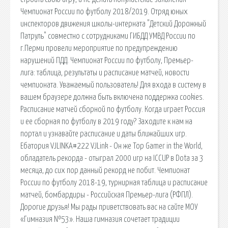
Чемпионат России по футболу 2018/2019. Отряд юных
инспекторов движения школы-интерната "Детский Дорожный
Патруль" совместно с сотрудниками ГИБДД УМВД России по
г.Перми провели мероприятие по предупреждению
нарушений ПДД. Чемпионат России по футболу, Премьер-
лига: таблица, результаты и расписание матчей, новости
чемпионата. Уважаемый пользователь! Для входа в систему в
вашем браузере должна быть включена поддержка cookies.
Расписание матчей сборной по футболу. Когда играет Россия
и ее сборная по футболу в 2019 году? Заходите к нам на
портал и узнавайте расписание и даты ближайших игр.
Ебатория VJLINKA#222 VJLink - Он же Top Gamer in the World,
обладатель рекорда - отыграл 2000 игр на ICCUP в Dota за 3
месяца, до сих пор данный рекорд не побит. Чемпионат
России по футболу 2018-19, турнирная таблица и расписание
матчей, бомбардиры - Российская Премьер-лига (РФПЛ).
Дорогие друзья! Мы рады приветствовать вас на сайте МОУ
«Гимназия №53». Наша гимназия сочетает традиции