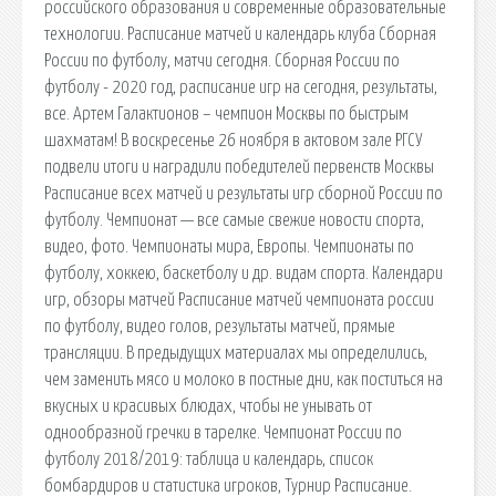
российского образования и современные образовательные
технологии. Расписание матчей и календарь клуба Сборная
России по футболу, матчи сегодня. Сборная России по
футболу - 2020 год, расписание игр на сегодня, результаты,
все. Артем Галактионов – чемпион Москвы по быстрым
шахматам! В воскресенье 26 ноября в актовом зале РГСУ
подвели итоги и наградили победителей первенств Москвы
Расписание всех матчей и результаты игр сборной России по
футболу. Чемпионат — все самые свежие новости спорта,
видео, фото. Чемпионаты мира, Европы. Чемпионаты по
футболу, хоккею, баскетболу и др. видам спорта. Календари
игр, обзоры матчей Расписание матчей чемпионата россии
по футболу, видео голов, результаты матчей, прямые
трансляции. В предыдущих материалах мы определились,
чем заменить мясо и молоко в постные дни, как поститься на
вкусных и красивых блюдах, чтобы не унывать от
однообразной гречки в тарелке. Чемпионат России по
футболу 2018/2019: таблица и календарь, список
бомбардиров и статистика игроков, Турнир Расписание.