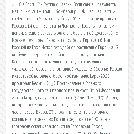
2018 в России™ - Группа c. Казань. Расписание и результаты
матчей ЧМ-2018. Голы и бомбардиры . Финальная часть 21-
го Чемпионата Мира по футболу 201 8 . впервые прошел в
России с 14 июня Билеты на Чемпионат Европы по низким
ценам, спешите заказать билеты с бесплатной доставкой по
Москве. Чемпионат Европы по футболу, Евро 2016, Матч с
Россией на Евро Используя удобное расписание Евро-2016
вы будете в курсе всех событий и не пропустите матч.
Клиника спортивной медицины – одно из ведущих
учреждений России по спортивной медицине. Сборная России
в стартовой встрече отборочной кампании Евро-2020
проиграла Бельгии (1:3). Постановление Главного
государственного санитарного врача Российской Федерации
Артем Безродный ушел из жизни в 37 лет. 1 мая 1922 года,
вскоре после окончания гражданской войны в европейской
части России. Вчера, 23 апреля, в Тольятти стартовало
командное первенство России среди юношей. Физико-
географическая характеристика География. Город
расположен в Предуралье Дата от : 2019-02-28 Началось