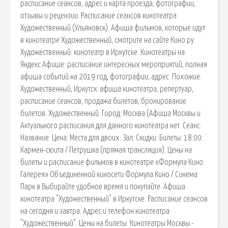
расписание сеансов, адрес и карта проезда, фотографии,
отзывы и рецензии. Расписание сеансов кинотеатра
Художественный (Ульяновск). Афиша фильмов, которые идут
в кинотеатре Художественный, смотрите на сайте Кино.ру.
Художественный: кинотеатр в Иркутске. Кинотеатры на
Яндекс.Афише: расписание интересных мероприятий, полная
афиша событий на 2019 год, фотографии, адрес. Похожие.
Художественный, Иркутск: афиша кинотеатра, репертуар,
расписание сеансов, продажа билетов, бронирование
билетов. Художественный. Город: Москва (Афиша Москвы и
Актуального расписания для данного кинотеатра нет. Сеанс:
Название: Цена: Места для двоих: Зал: Скидки: Билеты: 18:00:
Кармен-сюита / Петрушка (прямая трансляция). Цены на
билеты и расписание фильмов в кинотеатре «Формула Кино
Галерея» Объединенной киносети Формула Кино / Синема
Парк в Выбирайте удобное время и покупайте. Афиша
кинотеатра "Художественный" в Иркутске. Расписание сеансов
на сегодня и завтра. Адрес и телефон кинотеатра
"Художественный". Цены на билеты. Кинотеатры Москвы -