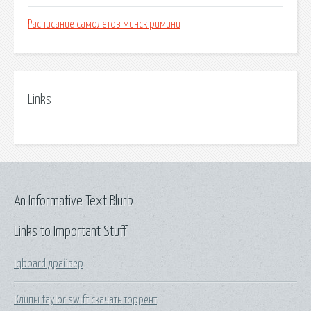
Расписание самолетов минск римини
Links
An Informative Text Blurb
Links to Important Stuff
Iqboard драйвер
Клипы taylor swift скачать торрент