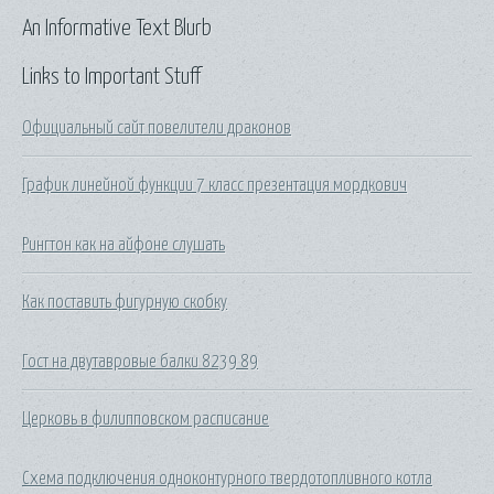
An Informative Text Blurb
Links to Important Stuff
Официальный сайт повелители драконов
График линейной функции 7 класс презентация мордкович
Рингтон как на айфоне слушать
Как поставить фигурную скобку
Гост на двутавровые балки 8239 89
Церковь в филипповском расписание
Схема подключения одноконтурного твердотопливного котла