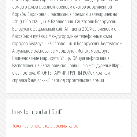
армии в связи с возникновением очагов вооруженной
борьбы Барановичи расписание поездов и электричек на
2019 г. Со станции ⚡ Барановичи. Санатории Белоруссии
Беларуси официальный сайт АТТ цены 2019 с лечением с
бассейном путёвки. Междугородные телефонные коды
городов Беларуси. Как позвонить в Белоруссию. Белтелеком.
Актуальное расписание маршруток Минск . маршрута:
Наименование маршрута: Улицы Общая информация.
Расположен на Барановичской равнине в междуречье Щары
и её притока. ФРОНТЫ, АРМИИ, ГРУППЫ ВОЙСК Краткая
справка В начальный период строительства армии.
Links to Important Stuff
Текст песни прилетели восемь галок