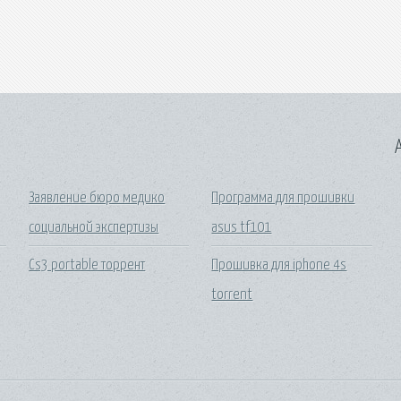
A
Заявление бюро медико
Программа для прошивки
социальной экспертизы
asus tf101
Cs3 portable торрент
Прошивка для iphone 4s
torrent