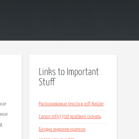
Links to Important
Stuff
ние
Распознавание текста в pdf файле
ание
Canon mf4330d драйвер скачать
/д
Бездна андреев краткое