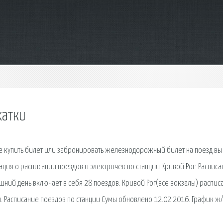
хатки
кже купить билет или забронировать железнодорожный билет на поезд вы
я о расписании поездов и электричек по станции Кривой Рог: Расписа
яшний день включает в себя 28 поездов. Кривой Рог(все вокзалы) распис
ы. Расписание поездов по станции Сумы обновлено 12.02.2016. График ж