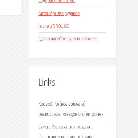
содержание читать
Антон бритва руданов
Гост в 15 301 80
Гдз по алгебре лукашик 8 класс
Links
Кривой Рог(все вокзалы):
расписание поездов и электричек.
Сумы :: Расписание поездов ::
Расписание по станции Сумы.