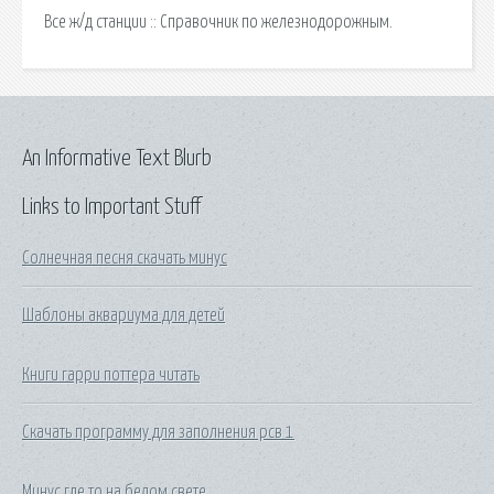
Все ж/д станции :: Справочник по железнодорожным.
An Informative Text Blurb
Links to Important Stuff
Солнечная песня скачать минус
Шаблоны аквариума для детей
Книги гарри поттера читать
Скачать программу для заполнения рсв 1
Минус где то на белом свете