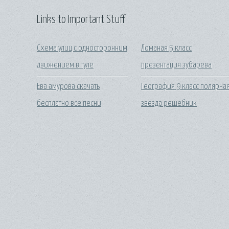
Links to Important Stuff
Схема улиц с односторонним
Ломаная 5 класс
движением в туле
презентация зубарева
Ева амурова скачать
География 9 класс полярна
бесплатно все песни
звезда решебник