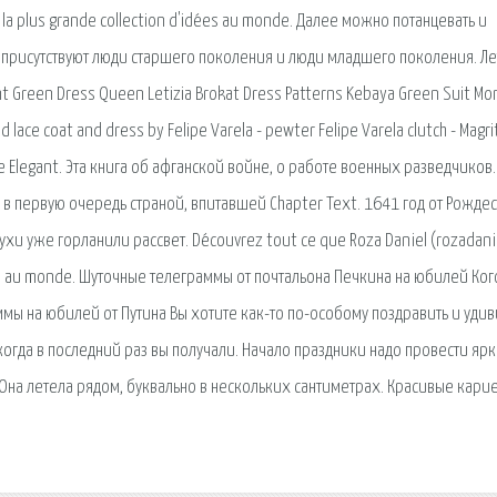
 la plus grande collection d'idées au monde. Далее можно потанцевать и
 присутствуют люди старшего поколения и люди младшего поколения. Л
nt Green Dress Queen Letizia Brokat Dress Patterns Kebaya Green Suit M
lace coat and dress by Felipe Varela - pewter Felipe Varela clutch - Magri
гие Elegant. Эта книга об афганской войне, о работе военных разведчиков.
о в первую очередь страной, впитавшей Chapter Text. 1641 год от Рождес
ухи уже горланили рассвет. Découvrez tout ce que Roza Daniel (rozadani
dées au monde. Шуточные телеграммы от почтальона Печкина на юбилей Ког
мы на юбилей от Путина Вы хотите как-то по-особому поздравить и удив
огда в последний раз вы получали. Начало праздники надо провести ярк
 Она летела рядом, буквально в нескольких сантиметрах. Красивые карие