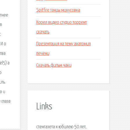
Spitfire танцы минусовка
етнее
Корел видео студио торрент
om
скачать
t
Презентация на тему анатомия
 И о
печени
тва
el5) a
Скачать фильм чаки
о
ить.
о и
 глаза
Links
стенгазета к юбилею 50 лет,