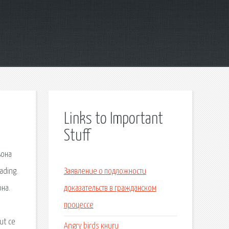
Links to Important
Stuff
ьона
ading.
Заявление о подложности
на.
доказательств в гражданском
процессе
ut ce
Angry birds книги