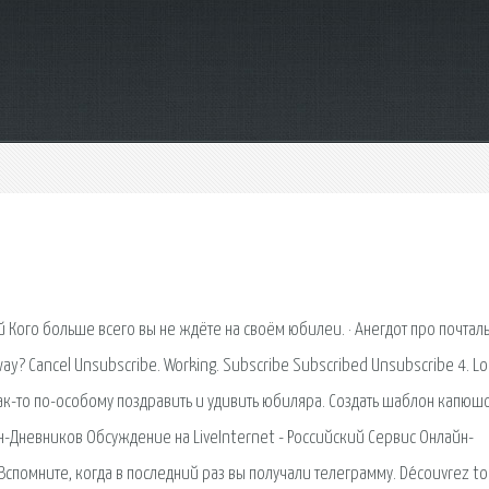
Кого больше всего вы не ждёте на своём юбилеи. · Анегдот про почтал
lway? Cancel Unsubscribe. Working. Subscribe Subscribed Unsubscribe 4. Lo
ак-то по-особому поздравить и удивить юбиляра. Создать шаблон капюшо
н-Дневников Обсуждение на LiveInternet - Российский Сервис Онлайн-
спомните, когда в последний раз вы получали телеграмму. Découvrez to