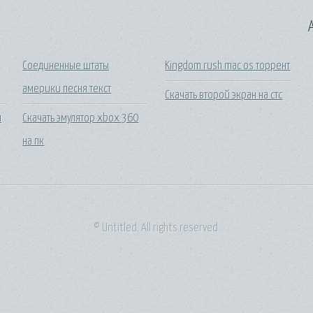
A
Соединенные штаты
Kingdom rush mac os торрент
америки песня текст
Скачать второй экран на стс
я
Скачать эмулятор xbox 360
на пк
© Untitled. All rights reserved.