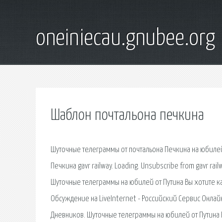
oneiniecau.gnubee.org
Шаблон почтальона печкина
Шуточные телеграммы от почтальона Печкина на юбилей 
Печкина gavr railway. Loading. Unsubscribe from gavr rai
Шуточные телеграммы на юбилей от Путина Вы хотите к
Обсуждение на LiveInternet - Российский Сервис Онлай
Дневников. Шуточные телеграммы на юбилей от Путина В