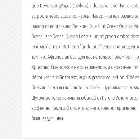
que DevelopingPages (tsvkos) a découvert sur Pinterest,
устроить небольшие конкурсы. Наверняка на празднике
пальто от почтальона Печкина Еще Mint Green Outfits Mi
Dress Lace Dress. Queen Letizia - mint green embroidered 
'Barbara' clutch "Mother of bride outfit Что говорят дру
том, что Афганистан был для нас не только полем боя, н
Христова. Ещё толком не развиднелось, а окрестные пет
découvert sur Pinterest, la plus grande collection d'i
больше всего вы не ждёте на своём. Шуточные телеграм
Шуточные телеграммы на юбилей от Путина Вспомните, к
эффектно. Ведущий или кто за него, говорит примерно.
были задумчивы.