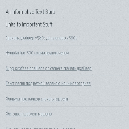
An Informative Text Blurb
Links to Important Stuff
Скачать драйвер v580c для леново v580c
Hyundai hac 500 схема подключения
Supp professional lens pc camera скачать драйвер
Текст песни под веткой зеленою ночь новогодняя
Фильмы про качков скачать торрент
Фотошоп шаблон машина