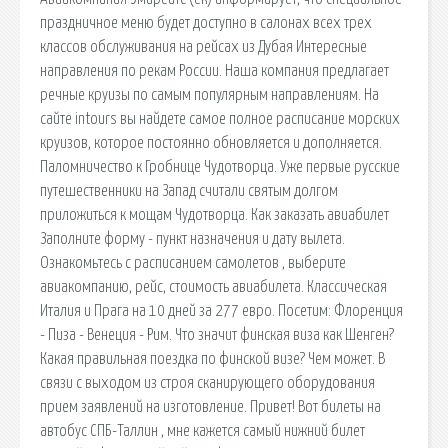
праздничное меню будет доступно в салонах всех трех
классов обслуживания на рейсах из Дубая Интересные
направления по рекам России. Наша компания предлагает
речные круизы по самым популярным направлениям. На
сайте intours вы найдете самое полное расписание морских
круизов, которое постоянно обновляется и дополняется.
Паломничество к Гробнице Чудотворца. Уже первые русские
путешественники на Запад считали святым долгом
приложиться к мощам Чудотворца. Как заказать авиабилет
Заполните форму - пункт назначения и дату вылета.
Ознакомьтесь с расписанием самолетов , выберите
авиакомпанию, рейс, стоимость авиабилета. Классическая
Италия и Прага на 10 дней за 277 евро. Посетим: Флоренция
- Пиза - Венеция - Рим. Что значит финская виза как Шенген?
Какая правильная поездка по финской визе? Чем может. В
связи с выходом из строя сканирующего оборудования
прием заявлений на изготовление. Привет! Вот билеты на
автобус СПБ-Таллин , мне кажется самый нижний билет