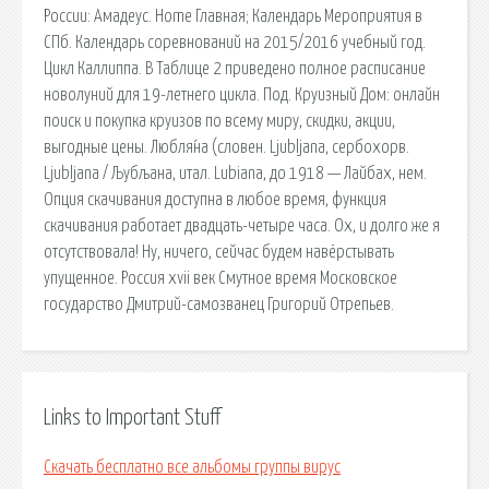
России: Амадеус. Home Главная; Календарь Мероприятия в
СПб. Календарь соревнований на 2015/2016 учебный год.
Цикл Каллиппа. В Таблице 2 приведено полное расписание
новолуний для 19-летнего цикла. Под. Круизный Дом: онлайн
поиск и покупка круизов по всему миру, скидки, акции,
выгодные цены. Любля́на (словен. Ljubljana, сербохорв.
Ljubljana / Љубљана, итал. Lubiana, до 1918 — Лайбах, нем.
Опция скачивания доступна в любое время, функция
скачивания работает двадцать-четыре часа. Ох, и долго же я
отсутствовала! Ну, ничего, сейчас будем навёрстывать
упущенное. Россия xvii век Смутное время Московское
государство Дмитрий-самозванец Григорий Отрепьев.
Links to Important Stuff
Скачать бесплатно все альбомы группы вирус