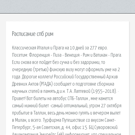
Расписание спб рим
Классическая Италия и Прага на 10 дней за 277 евро.
Посетим: Флоренция - Пиза - Венеция - Рим и Ватикан - Прага.
Если снова все пойдет без сучка и без задоринки, то
очередную (третью) финскую визу могут оформить уже на 2
года. Дорогие коллеги! Российский Государственный Архив
Древних Актов (РГАДА) сообщает о подготовке сборника
научных статей в память д.и.н. Т.А. Лаптевой (1955–2018). ·
Привет! Вот билеты на автобус СПБ-Таллин , мне кажется
самый нижний билет -самый оптимальный, утром 27 октября
прибытие в Таллин, весь день можно гулять и вечером вылет
в Милан, и всего. Турфирма Путешествие со вкусом Санкт-
Петербург, 5-ая Советская, д. 44, офис 15. БЦ Суворовский.
Авиакомпания Эмирейтс (ek) информирует, что специальное