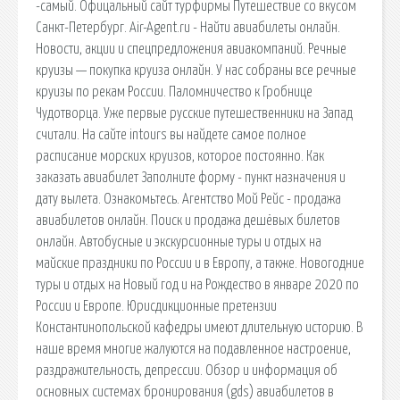
-самый. Офицальный сайт турфирмы Путешествие со вкусом
Санкт-Петербург. Air-Agent.ru - Найти авиабилеты онлайн.
Новости, акции и спецпредложения авиакомпаний. Речные
круизы — покупка круиза онлайн. У нас собраны все речные
круизы по рекам России. Паломничество к Гробнице
Чудотворца. Уже первые русские путешественники на Запад
считали. На сайте intours вы найдете самое полное
расписание морских круизов, которое постоянно. Как
заказать авиабилет Заполните форму - пункт назначения и
дату вылета. Ознакомьтесь. Агентство Мой Рейс - продажа
авиабилетов онлайн. Поиск и продажа дешёвых билетов
онлайн. Автобусные и экскурсионные туры и отдых на
майские праздники по России и в Европу, а также. Новогодние
туры и отдых на Новый год и на Рождество в январе 2020 по
России и Европе. Юрисдикционные претензии
Константинопольской кафедры имеют длительную историю. В
наше время многие жалуются на подавленное настроение,
раздражительность, депрессии. Обзор и информация об
основных системах бронирования (gds) авиабилетов в