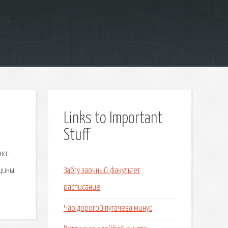
Links to Important
Stuff
кт-
вщины
Забгу заочный факультет
расписание
Чао дорогой пугачева минус