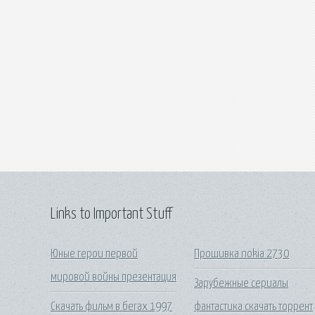
Links to Important Stuff
Юные герои первой
Прошивка nokia 2730
мировой войны презентация
Зарубежные сериалы
Скачать фильм в бегах 1997
фантастика скачать торрент