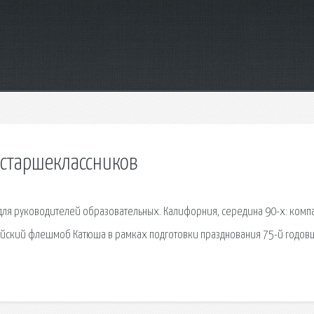
 старшеклассников
для руководителей образовательных. Калифорния, середина 90-х: компа
ссийский флешмоб Катюша в рамках подготовки празднования 75-й годо