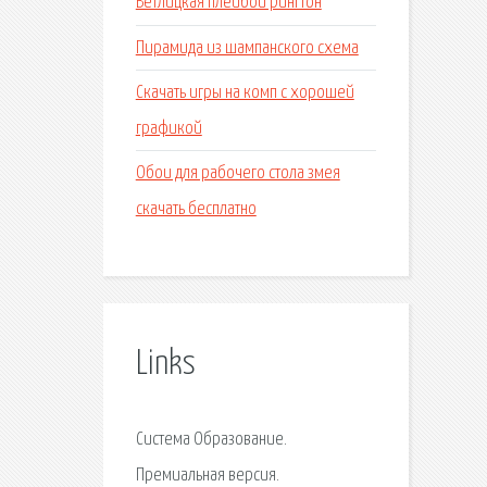
Ветлицкая плейбой рингтон
Пирамида из шампанского схема
Скачать игры на комп с хорошей
графикой
Обои для рабочего стола змея
скачать бесплатно
Links
Система Образование.
Премиальная версия.