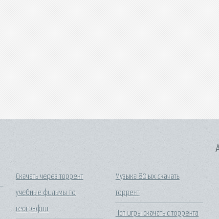
A
Скачать через торрент
Музыка 80 ых скачать
учебные фильмы по
торрент
географии
Псп игры скачать с торрента