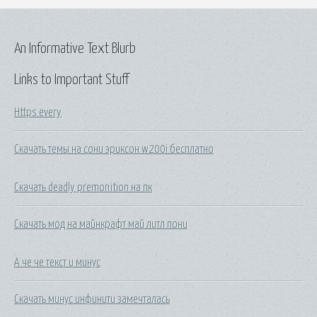
An Informative Text Blurb
Links to Important Stuff
Https every
Скачать темы на сони эриксон w200i бесплатно
Скачать deadly premonition на пк
Скачать мод на майнкрафт май литл пони
А че че текст и минус
Скачать минус инфинити замечталась