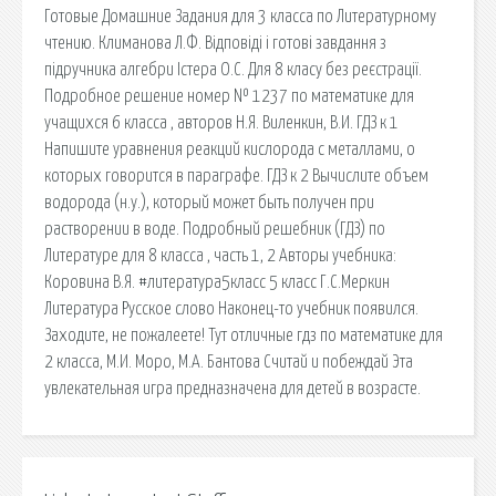
Готовые Домашние Задания для 3 класса по Литературному
чтению. Климанова Л.Ф. Відповіді і готові завдання з
підручника алгебри Істера О.С. Для 8 класу без реєстрації.
Подробное решение номер № 1237 по математике для
учащихся 6 класса , авторов Н.Я. Виленкин, В.И. ГДЗ к 1
Напишите уравнения реакций кислорода с металлами, о
которых говорится в параграфе. ГДЗ к 2 Вычислите объем
водорода (н.у.), который может быть получен при
растворении в воде. Подробный решебник (ГДЗ) по
Литературе для 8 класса , часть 1, 2 Авторы учебника:
Коровина В.Я. #литература5класс 5 класс Г.С.Меркин
Литература Русское слово Наконец-то учебник появился.
Заходите, не пожалеете! Тут отличные гдз по математике для
2 класса, М.И. Моро, М.А. Бантова Считай и побеждай Эта
увлекательная игра предназначена для детей в возрасте.