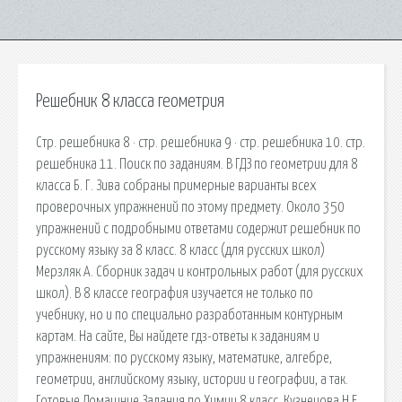
Решебник 8 класса геометрия
Стр. решебника 8 · стр. решебника 9 · стр. решебника 10. стр.
решебника 11. Поиск по заданиям. В ГДЗ по геометрии для 8
класса Б. Г. Зива собраны примерные варианты всех
проверочных упражнений по этому предмету. Около 350
упражнений с подробными ответами содержит решебник по
русскому языку за 8 класс. 8 класс (для русских школ)
Мерзляк А. Сборник задач и контрольных работ (для русских
школ). В 8 классе география изучается не только по
учебнику, но и по специально разработанным контурным
картам. На сайте, Вы найдете гдз-ответы к заданиям и
упражнениям: по русскому языку, математике, алгебре,
геометрии, английскому языку, истории и географии, а так.
Готовые Домашние Задания по Химии 8 класс. Кузнецова Н.Е.