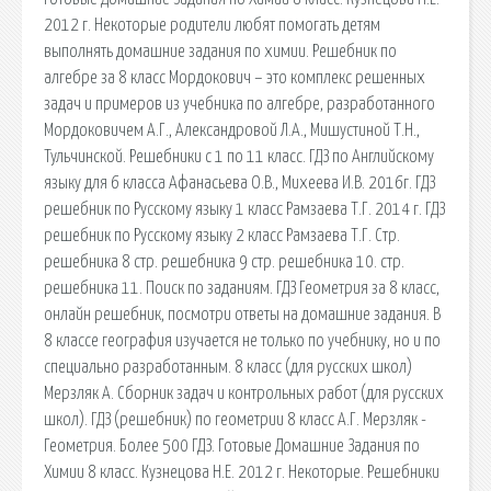
2012 г. Некоторые родители любят помогать детям
выполнять домашние задания по химии. Решебник по
алгебре за 8 класс Мордокович – это комплекс решенных
задач и примеров из учебника по алгебре, разработанного
Мордоковичем А.Г., Александровой Л.А., Мишустиной Т.Н.,
Тульчинской. Решебники с 1 по 11 класс. ГДЗ по Английскому
языку для 6 класса Афанасьева О.В., Михеева И.В. 2016г. ГДЗ
решебник по Русскому языку 1 класс Рамзаева Т.Г. 2014 г. ГДЗ
решебник по Русскому языку 2 класс Рамзаева Т.Г. Стр.
решебника 8 стр. решебника 9 стр. решебника 10. стр.
решебника 11. Поиск по заданиям. ГДЗ Геометрия за 8 класс,
онлайн решебник, посмотри ответы на домашние задания. В
8 классе география изучается не только по учебнику, но и по
специально разработанным. 8 класс (для русских школ)
Мерзляк А. Сборник задач и контрольных работ (для русских
школ). ГДЗ (решебник) по геометрии 8 класс А.Г. Мерзляк -
Геометрия. Более 500 ГДЗ. Готовые Домашние Задания по
Химии 8 класс. Кузнецова Н.Е. 2012 г. Некоторые. Решебники