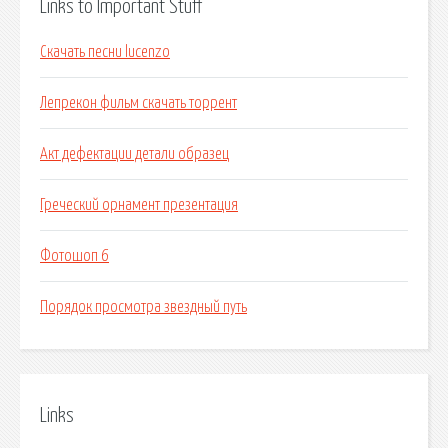
Links to Important Stuff
Скачать песни lucenzo
Лепрекон фильм скачать торрент
Акт дефектации детали образец
Греческий орнамент презентация
Фотошоп 6
Порядок просмотра звездный путь
Links