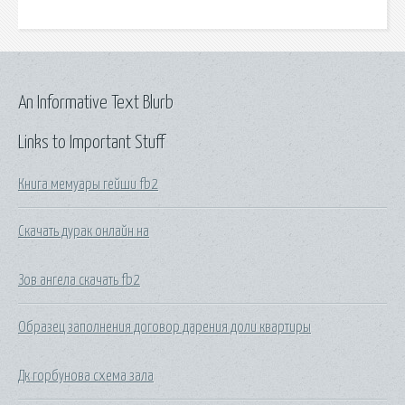
An Informative Text Blurb
Links to Important Stuff
Книга мемуары гейши fb2
Скачать дурак онлайн на
Зов ангела скачать fb2
Образец заполнения договор дарения доли квартиры
Дк горбунова схема зала