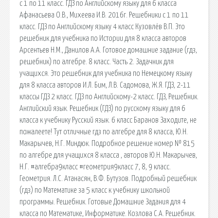
с 1 по 11 класс. ГДЗ по Английскому языку для 6 класса
Афанасьева О.В., Михеева И.В. 2016г. Решебники с 1 по 11
класс. ГДЗ по Английскому языку 4 класс Кузовлёв В.П. Это
решебник для учебника по Истории для 8 класса авторов
Арсентьев Н.М., Данилов А.А. Готовое домашние задание (гдз,
решебник) по алгебре. 8 класс. Часть 2. Задачник для
учащихся. Это решебник для учебника по Немецкому языку
для 8 класса авторов И.Л. Бим, Л.В. Садомова, Ж.Я. ГДЗ, 2-11
классы ГДЗ 2 класс. ГДЗ по Английскому-2 класс. ГДЗ, Решебник.
Английский язык. Решебник (ГДЗ) по русскому языку для 6
класса к учебнику Русский язык. 6 класс Баранов Заходите, не
пожалеете! Тут отличные гдз по алгебре для 8 класса, Ю.Н.
Макарычев, Н.Г. Миндюк. Подробное решение номер № 815
по алгебре для учащихся 8 класса , авторов Ю.Н. Макарычев,
Н.Г. #алгебра9класс #геометрия9класс 7, 8, 9 класс.
Геометрия. Л.С. Атанасян, В.Ф. Бутузов. Подробный решебник
(гдз) по Математике за 5 класс к учебнику школьной
программы. Решебник. Готовые Домашние Задания для 4
класса по Математике, Информатике. Козлова С.А. Решебник.