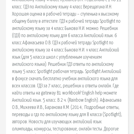
класс. ГДЗ по Английскому языку 4 класс Верещагина И.Н.
Хорошая оценка в рабочей тетради – ступенька к высокому
общему баллу в аттестате. ГДЗ к рабочей тетради Spotlight по
английскому языку за 4 класс Быкова Н.И. можно. Решебник
(ГДЗ) по английскому языку для 6 класса Английский язык. 6
класс Афанасьева О.В. ГДЗ к рабочей тетради Spotlight по
английскому языку за 4 класс Быкова Н.И. v класс Английский
язык (для 5 класса школ с углубленным изучением
английского языка). Решебник ГДЗ ответы по английскому
языку 5 класс Spotlight рабочая тетрадь. Spotlight Английский
в фокусе скачать бесплатно учебник английского языка для
всех классов. ГДЗ за 7 класс, решебник и ответы онлайн. Где
найти ответы на gateway B1 workbook? English help можете
Английский язык. 5 класс. В 2 ч. (Rainbow English). Афанасьева
О.В., Михеева И.В., Баранова К.М. (2014;. Подробные ответы,
переводы и гдз по английскому языку для 8 класса (Spotlight),
авторов. Новости для изучающих английский язык:
олимпиады, конкурсы, тестирование, онлайн тесты. Дорогие