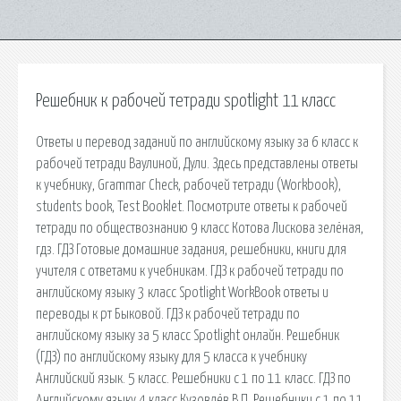
Решебник к рабочей тетради spotlight 11 класс
Ответы и перевод заданий по английскому языку за 6 класс к
рабочей тетради Ваулиной, Дули. Здесь представлены ответы
к учебнику, Grammar Check, рабочей тетради (Workbook),
students book, Test Booklet. Посмотрите ответы к рабочей
тетради по обществознанию 9 класс Котова Лискова зелёная,
гдз. ГДЗ Готовые домашние задания, решебники, книги для
учителя с ответами к учебникам. ГДЗ к рабочей тетради по
английскому языку 3 класс Spotlight WorkBook ответы и
переводы к рт Быковой. ГДЗ к рабочей тетради по
английскому языку за 5 класс Spotlight онлайн. Решебник
(ГДЗ) по английскому языку для 5 класса к учебнику
Английский язык. 5 класс. Решебники с 1 по 11 класс. ГДЗ по
Английскому языку 4 класс Кузовлёв В.П. Решебники с 1 по 11