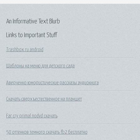
An Informative Text Blurb
Links to Important Stuff
Trashbox ru android
Шаблоны на меню для детского сада
Аверченко юмористические рассказы аудиокнига
Скачать сверхъестественное на планшет
Far cry primal nodvd скачать
50 оттенков темного скачать fb2 бесплатно