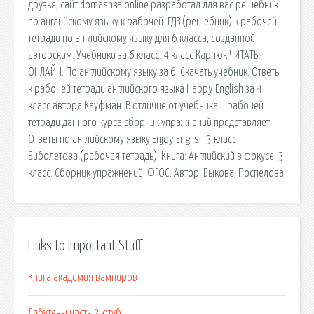
друзья, сайт domashka.online разработал для вас решебник
по английскому языку к рабочей. ГДЗ (решебник) к рабочей
тетради по английскому языку для 6 класса, созданной
авторским. Учебники за 6 класс. 4 класс Карпюк ЧИТАТЬ
ОНЛАЙН. По английскому языку за 6. Скачать учебник. Ответы
к рабочей тетради английского языка Happy English за 4
класс автора Кауфман. В отличие от учебника и рабочей
тетради данного курса сборник упражнений представляет.
Ответы по английскому языку Enjoy English 3 класс
Биболетова (рабочая тетрадь). Книга: Английский в фокусе. 3
класс. Сборник упражнений. ФГОС. Автор: Быкова, Поспелова.
Links to Important Stuff
Книга академия вампиров
Лабутены часть 2 ютуб