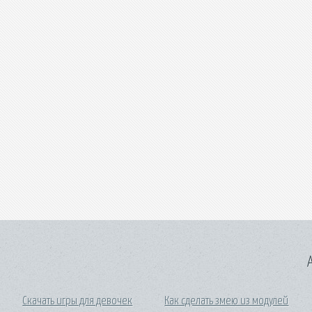
A
Скачать игры для девочек
Как сделать змею из модулей