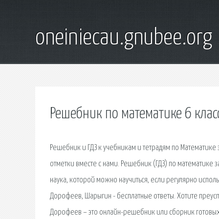
oneiniecau.gnubee.org
Решебник по математике 6 клас
Решебник и ГДЗ к учебникам и тетрадям по Математике з
отметки вместе с нами. Решебник (ГДЗ) по математике з
наука, которой можно научиться, если регулярно исполь
Дорофеев, Шарыгин - бесплатные ответы. Хотите преуспев
Дорофеев – это онлайн-решебник или сборник готовых