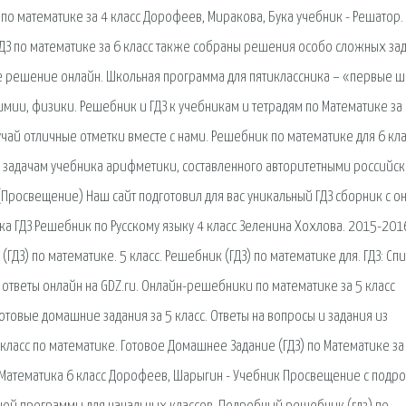
по математике за 4 класс Дорофеев, Миракова, Бука учебник - Решатор.
ГДЗ по математике за 6 класс также собраны решения особо сложных зад
е решение онлайн. Школьная программа для пятиклассника – «первые ш
мии, физики. Решебник и ГДЗ к учебникам и тетрадям по Математике за
учай отличные отметки вместе с нами. Решебник по математике для 6 кл
 задачам учебника арифметики, составленного авторитетными российск
 др. (Просвещение) Наш сайт подготовил для вас уникальный ГДЗ сборник с о
а ГДЗ Решебник по Русскому языку 4 класс Зеленина Хохлова. 2015-201
ДЗ) по математике. 5 класс. Решебник (ГДЗ) по математике для. ГДЗ: Сп
ответы онлайн на GDZ.ru. Онлайн-решебники по математике за 5 класс
отовые домашние задания за 5 класс. Ответы на вопросы и задания из
класс по математике. Готовое Домашнее Задание (ГДЗ) по Математике за
З Математика 6 класс Дорофеев, Шарыгин - Учебник Просвещение с подр