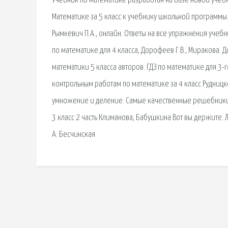
Учебник по математике разработан на базе новой учеб
Математике за 5 класс к учебнику школьной программы
Рымкевич П.А., онлайн. Ответы на все упражнения учебни
по математике для 4 класса, Дорофеев Г.В., Миракова. 
математики 5 класса авторов. ГДЗ по математике для 3-
контрольным работам по математике за 4 класс Рудниц
умножение и деление. Самые качественные решебники и 
3 класс 2 часть Климанова, Бабушкина Вот вы держите. Л.
А. Бесчинская