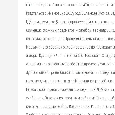
известных российских авторов. Онлайн решебник и гдз 
Издательство Мнемозина 2015 год. Виленкин, Жохов. В 
ГДЗ по математике 5 класс Дорофеев, Шарыгин смотрит
изучению сложных предметов – алгебры, геометрии, хи
класс, для всех авторов. Проверяй ответы онлайн и пол
Мерзляк – это сборник онлайн-решений по примерам и
авторы: Кузнецова Л. В., Минаева С. С., Рослова Л. О. и
ответами на контрольные работы по предмету математик
Лучшие онлайн решебники. Готовые домашние задания (Г
готовые домашние задания по Математика, решебник и 
Никольский – готовые домашние задания. ЯГДЗ 5 класс г
учебников. Ответы к контрольным работам Жохова за 6 
класс Контрольные работы Виленкин Н.Я. Решения и ГД