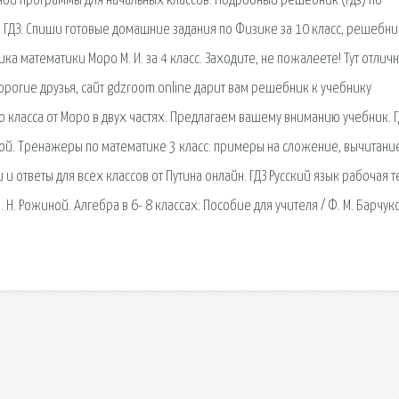
ной программы для начальных классов. Подробный решебник (гдз) по
. ГДЗ: Спиши готовые домашние задания по Физике за 10 класс, решебни
ка математики Моро М. И. за 4 класс. Заходите, не пожалеете! Тут отличн
Дорогие друзья, сайт gdzroom.online дарит вам решебник к учебнику
го класса от Моро в двух частях. Предлагаем вашему вниманию учебник. Г
кой. Тренажеры по математике 3 класс: примеры на сложение, вычитани
ответы для всех классов от Путина онлайн. ГДЗ Русский язык рабочая т
 Н. Рожиной. Алгебра в 6- 8 классах: Пособие для учителя / Ф. М. Барчуко