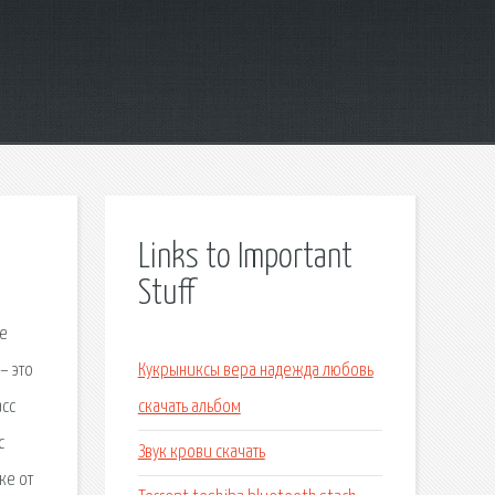
Links to Important
Stuff
ые
– это
Кукрыниксы вера надежда любовь
асс
скачать альбом
с
Звук крови скачать
ке от