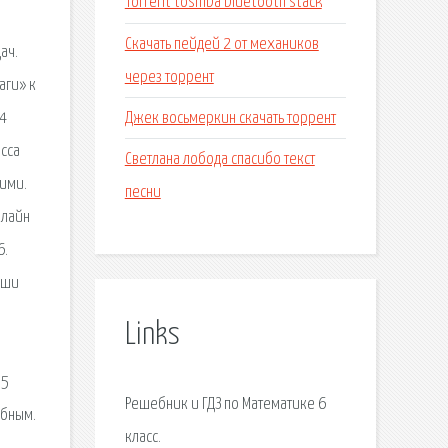
Torrent toshiba bluetooth stack
Скачать пейдей 2 от механиков
ач.
через торрент
аги» к
Джек восьмеркин скачать торрент
 4
асса
Светлана лобода спасибо текст
ими.
песни
нлайн
6.
иши
Links
 5
Решебник и ГДЗ по Математике 6
обным.
класс.