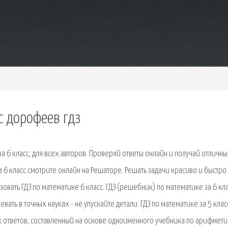
с дорофеев гдз
а 6 класс, для всех авторов. Проверяй ответы онлайн и получай отличн
а 6 класс смотрите онлайн на Решаторе. Решать задачи красиво и быстро 
зовать ГДЗ по математике 6 класс. ГДЗ (решебник) по математике за 6 кл
ать в точных науках - не упускайте детали. ГДЗ по математике за 5 клас
 ответов, составленный на основе одноименного учебника по арифмети