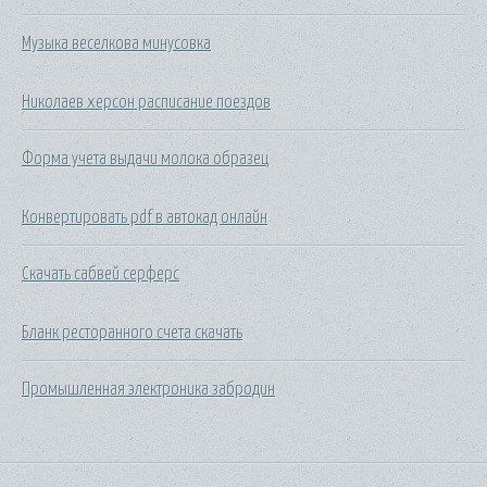
Музыка веселкова минусовка
Николаев херсон расписание поездов
Форма учета выдачи молока образец
Конвертировать pdf в автокад онлайн
Скачать сабвей серферс
Бланк ресторанного счета скачать
Промышленная электроника забродин