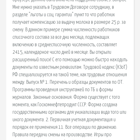
Мне нужно указать в Трудовом Договоре сотруднику, в
разделе "льготы и соц. гарантии" пункт то что работник
получает компенсацию за выдачу молока в размере 25 р. за
смену. В данном примере сумма численности работников
списочного состава за все дни месяца, подлежащих
включению в среднесписочную численность, составляет
2415, календарное число дней в месяце. Вы открыли
расширенный поиск! С его помощью можно быстро находить
документы по известным реквизитам. Трудовой кодекс (КЗоТ)
РФ специализируется на такой теме, как трудовые отношения
между. Выпуск № 1. Перечень и образцы документов по ОТ.
Программы проведения инструктажей по ТБ и формы
журналов. Законные основания. Форма существует с того
момента, как Госкомнефтепродукт СССР. Форма создана
государственными органами для уникализации вида того или
иного документа. 2. Первичная учетная документация и
порядок ее применения 11. Все операции по движению.
Правила передачи смены на производстве. Игры про