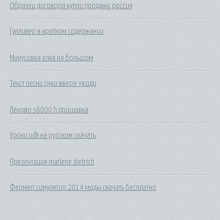
Образец договора купли продажи россия
Гулливер в кратком содержании
Минусовка елка на большом
Текст песни руки вверх уходи
Леново s6000 h прошивка
Уроки udk на русском скачать
Презентация marlene dietrich
Фермер симулятор 2014 моды скачать бесплатно