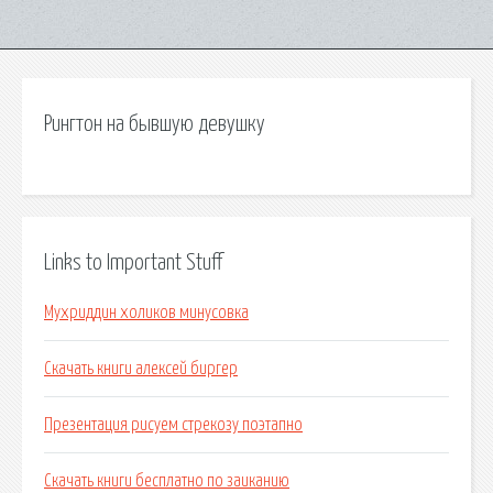
Рингтон на бывшую девушку
Links to Important Stuff
Мухриддин холиков минусовка
Скачать книги алексей биргер
Презентация рисуем стрекозу поэтапно
Скачать книги бесплатно по заиканию