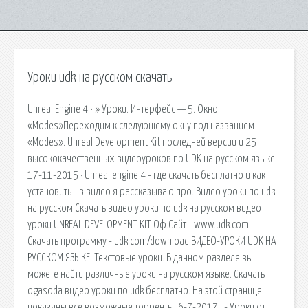
Уроки udk на русском скачать
Unreal Engine 4 • » Уроки. Интерфейс — 5. Окно
«Modes»Переходим к следующему окну под названием
«Modes». Unreal Development Kit последней версии и 25
высококачественных видеоуроков по UDK на русском языке.
17-11-2015 · Unreal engine 4 - где скачать бесплатно и как
установить - в видео я рассказываю про. Видео уроки по udk
на русском Скачать видео уроки по udk на русском видео
уроки UNREAL DEVELOPMENT KIT Оф.Сайт - www.udk.com
Скачать программу - udk.com/download ВИДЕО-УРОКИ UDK НА
РУССКОМ ЯЗЫКЕ. Текстовые уроки. В данном разделе вы
можете найти различные уроки на русском языке. Скачать
ogasoda видео уроки по udk бесплатно. На этой странице
показаны все возможные торренты. 6-7-2017 · - Уроки от