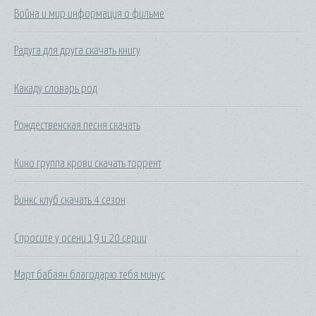
Война и мир информация о фильме
Радуга для друга скачать книгу
Какаду словарь род
Рождественская песня скачать
Кино группа крови скачать торрент
Винкс клуб скачать 4 сезон
Спросите у осени 19 и 20 серии
Март бабаян благодарю тебя минус