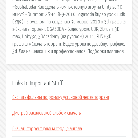
#GoshaDudar Как сделать компьютерную игру на Unity за 30
минут? - Duration: 26:44. 8-9-2010 · ogasoda Видео уроки udk
( УДК ) на русском, по созданию 3d миров. 2010 » 3d-графика
» Скачать торрент. OGASODA - Видео уроки UDK, Zbrush, 3D
max, Unity3d, 3DAcademy (на русском) 2011, RUS » 3D-
графика » Скачать торрент. Видео уроки по дизайну, графике,
3d. Для начинающих и профессионалов. Подборки плагинов.
Links to Important Stuff
Скачать фильмы по роману устиновой через торрент
Дмитрий василевский альбом скачать
Скачать торрент фильм сердце ангела