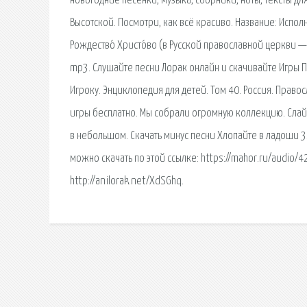
новогодние песенки, музыка, сборники, ноты, тексты для 
Высотской. Посмотри, как всё красиво. Название: Исполн
Рождество́ Христо́во (в Русской православной церкви — 
mp3. Слушайте песни Лорак онлайн и скачивайте Игры 
Игроку. Энциклопедия для детей. Том 40. Россия. Прав
игры бесплатно. Мы собрали огромную коллекцию. Слайд
в небольшом. Скачать минус песни Хлопайте в ладоши 3
можно скачать по этой ссылке: https://mahor.ru/audio/42
http://anilorak.net/XdSGhq.