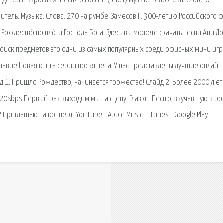
детей и взрослых. Песня о России (текст) Музыка В. Локтева, слова О.
итель: Музыка: Слова: 270 на румбе: Замесов Г. 300-летию Российского ф
Рождество́ по пло́ти Господа Бога. Здесь вы можете скачать песни Ани Л
Поиск предметов это одни из самых популярных среди офисных мини игр
ославие Новая книга серии посвящена. У нас представлены лучшие онлайн
 1. Пришло Рождество, начинается торжество! Слайд 2. Более 2000 л ет
20kbps Первый раз выходим мы на сцену, Глазки. Песню, звучавшую в р
 Приглашаю на концерт. YouTube - Apple Music - iTunes - Google Play -