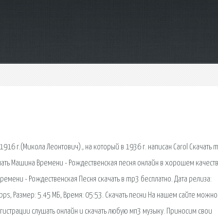
916 г.(Микола Леонтович)., на который в 1936 г. написан Carol Скачать 
ать Машина Времени - Рождественская песня онлайн в хорошем качест
емени - Рождественская Песня скачать в mp3 бесплатно. Дата релиза:
bps, Размер: 5.45 МБ, Время: 05:53. Скачать песни На нашем сайте можно
гистрации слушать онлайн и скачать любую мп3 музыку. Приносим свои