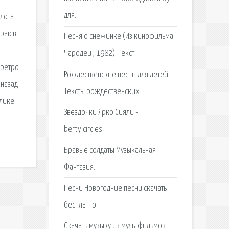
для.
лота.
орак в
Песня о снежинке (Из кинофильма
.
Чародеи , 1982). Текст.
 ретро
Рождественские песни для детей.
 назад
Тексты рождественских.
олике
Звездочки Ярко Сияли -
bertylcircles.
Бравые солдаты Музыкальная
Фантазия.
Песни Новогодние песни скачать
бесплатно
Скачать музыку из мультфильмов