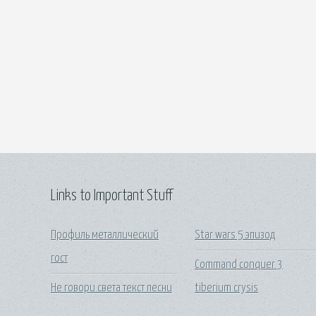
Links to Important Stuff
Профиль металлический
Star wars 5 эпизод
гост
Command conquer 3
Не говори света текст песни
tiberium crysis