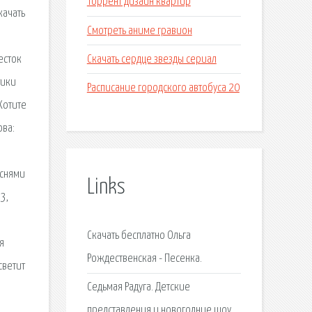
Торрент дизайн квартир
качать
Смотреть аниме гравион
Скачать сердце звезды сериал
есток
тики
Расписание городского автобуса 20
Хотите
ова:
еснями
Links
3,
Скачать бесплатно Ольга
я
Рождественская - Песенка.
светит
Седьмая Радуга. Детские
представления и новогодние шоу