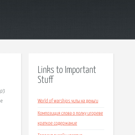
Links to Important
Stuff
mp3
ве
World of warships читы на деньги
Композиция слова о полку игореве
краткое содержание