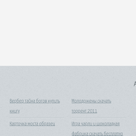
A
Вербер тайна богов купить
Молодожены скачать
книгу
торрент 2011
Карточка моста образец
Игра чарли и шоколадная
фабрика скачать бесплатно