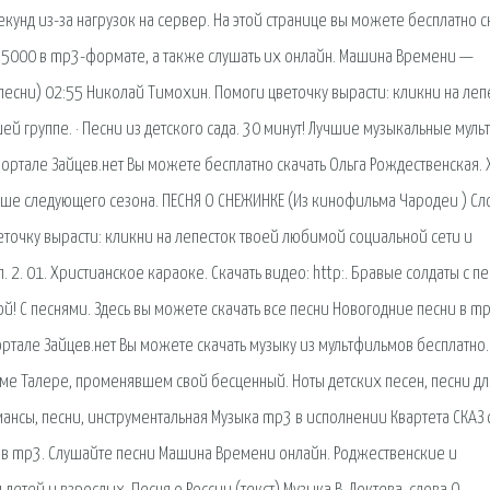
екунд из-за нагрузок на сервер. На этой странице вы можете бесплатно с
5000 в mp3-формате, а также слушать их онлайн. Машина Времени —
есни) 02:55 Николай Тимохин. Помоги цветочку вырасти: кликни на леп
й группе. · Песни из детского сада. 30 минут! Лучшие музыкальные муль
 портале Зайцев.нет Вы можете бесплатно скачать Ольга Рождественская. 
ьше следующего сезона. ПЕСНЯ О СНЕЖИНКЕ (Из кинофильма Чародеи ) Сл
точку вырасти: кликни на лепесток твоей любимой социальной сети и
. 2. 01. Христианское караоке. Скачать видео: http:. Бравые солдаты с п
ой! С песнями. Здесь вы можете скачать все песни Новогодние песни в mp
ртале Зайцев.нет Вы можете скачать музыку из мультфильмов бесплатно.
име Талере, променявшем свой бесценный. Ноты детских песен, песни дл
мансы, песни, инструментальная Музыка mp3 в исполнении Квартета СКАЗ 
 в mp3. Слушайте песни Машина Времени онлайн. Роджественские и