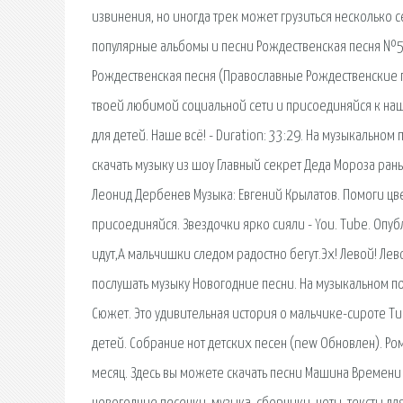
извинения, но иногда трек может грузиться несколько с
популярные альбомы и песни Рождественская песня №5
Рождественская песня (Православные Рождественские п
твоей любимой социальной сети и присоединяйся к наше
для детей. Наше всё! - Duration: 33:29. На музыкальном
скачать музыку из шоу Главный секрет Деда Мороза ран
Леонид Дербенев Музыка: Евгений Крылатов. Помоги цве
присоединяйся. Звездочки ярко сияли - You. Tube. Опубл
идут,А мальчишки следом радостно бегут.Эх! Левой! Лев
послушать музыку Новогодние песни. На музыкальном по
Сюжет. Это удивительная история о мальчике-сироте Т
детей. Собрание нот детских песен (new Обновлен). Ро
месяц. Здесь вы можете скачать песни Машина Времени