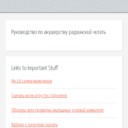
Руководство по акушерству радзинский читать
Links to Important Stuff
Ин 16 схема включения
Скачать на пк игру гта с торрента
Образец акта проверки жилищных условий заявителя
Batman v superman скачать