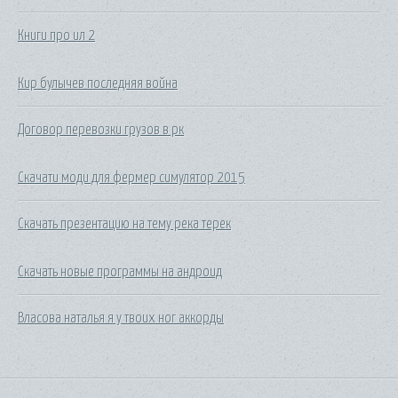
Книги про ил 2
Кир булычев последняя война
Договор перевозки грузов в рк
Скачати моди для фермер симулятор 2015
Скачать презентацию на тему река терек
Скачать новые программы на андроид
Власова наталья я у твоих ног аккорды