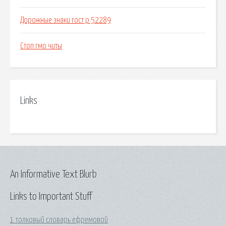
Дорожные знаки гост р 52289
Стоп гмо читы
Links
An Informative Text Blurb
Links to Important Stuff
1 толковый словарь ефремовой