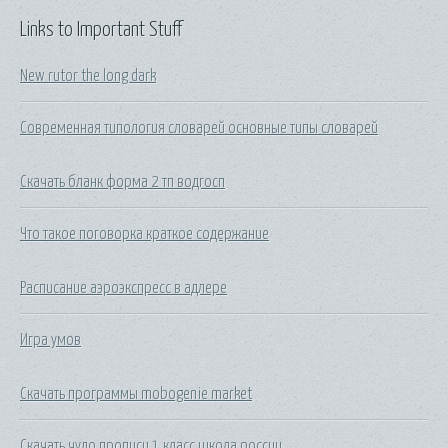
Links to Important Stuff
New rutor the long dark
Современная типология словарей основные типы словарей
Скачать бланк форма 2 тп водгосп
Что такое поговорка краткое содержание
Расписание аэроэкспресс в адлере
Игра умов
Скачать программы mobogenie market
Скачать чудо прописи 1 класс школа россии