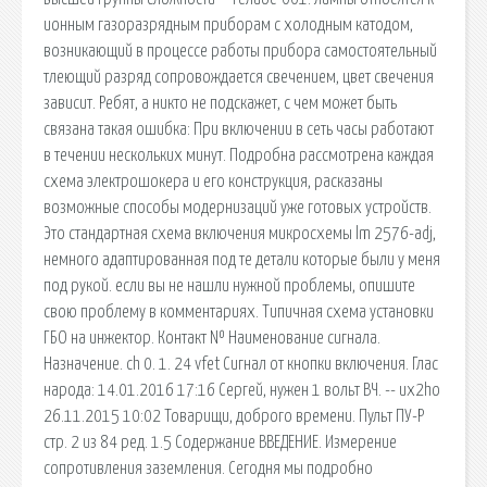
ионным газоразрядным приборам с холодным катодом,
возникающий в процессе работы прибора самостоятельный
тлеющий разряд сопровождается свечением, цвет свечения
зависит. Ребят, а никто не подскажет, с чем может быть
связана такая ошибка: При включении в сеть часы работают
в течении нескольких минут. Подробна рассмотрена каждая
схема электрошокера и его конструкция, расказаны
возможные способы модернизаций уже готовых устройств.
Это стандартная схема включения микросхемы lm 2576-adj,
немного адаптированная под те детали которые были у меня
под рукой. если вы не нашли нужной проблемы, опишите
свою проблему в комментариях. Типичная схема установки
ГБО на инжектор. Контакт № Наименование сигнала.
Назначение. ch 0. 1. 24 vfet Сигнал от кнопки включения. Глас
народа: 14.01.2016 17:16 Сергей, нужен 1 вольт ВЧ. -- ux2ho
26.11.2015 10:02 Товарищи, доброго времени. Пульт ПУ-Р
стр. 2 из 84 ред. 1.5 Содержание ВВЕДЕНИЕ. Измерение
сопротивления заземления. Сегодня мы подробно