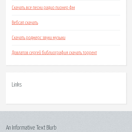
Скачать все песни радио пионер фм
Вебсап скачать
Скачать роджерс звуки музыки
Довлатов сергей библиография скачать торрент
Links
An Informative Text Blurb