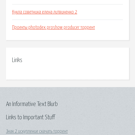
Кукла советника елена литвиненко 2
Проекты photodex proshow producer торрент
Links
An Informative Text Blurb
Links to Important Stuff
Знак 2 искупление скачать торрент