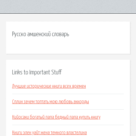
Русско амшенский словарь
Links to Important Stuff
Лучшие исторические книги всех времен
Сплин зачем топтать мою любовь аккорды
Кийосаки богатый папа бедный папа купить книгу
Книги элен уайт жена темного властелина