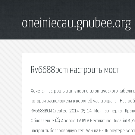
oneiniecau.gnubee.org
Rv6688bcm настроить мост
Хочется настроить trunk-порт и из оптического кабеля 
которая расположена в верхней части экрана. -Настрой
RV6688BCM Created. 2014-05-14 · Моя партнерка - Крат
Обновление 📺 Android TV IPTV Бесплатное ОнлайнТВ ,У
настроить беспроводную сеть WiFi на GPON роутере Serc