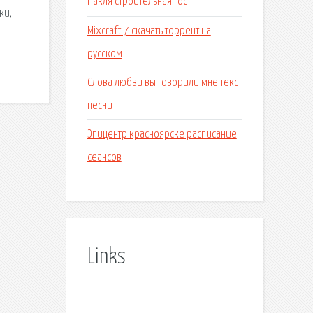
Пакля строительная гост
ки,
Mixcraft 7 скачать торрент на
русском
Слова любви вы говорили мне текст
песни
Эпицентр красноярске расписание
сеансов
Links