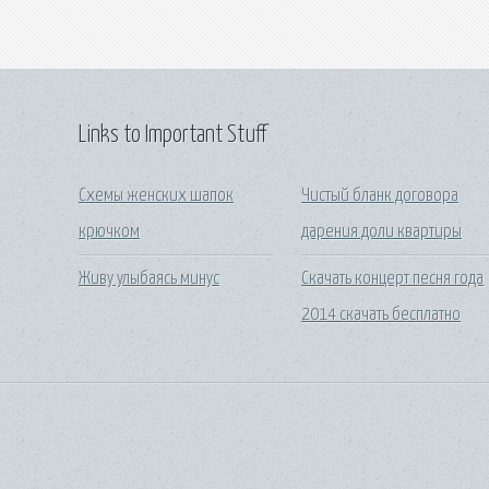
Links to Important Stuff
Схемы женских шапок
Чистый бланк договора
крючком
дарения доли квартиры
Живу улыбаясь минус
Скачать концерт песня года
2014 скачать бесплатно