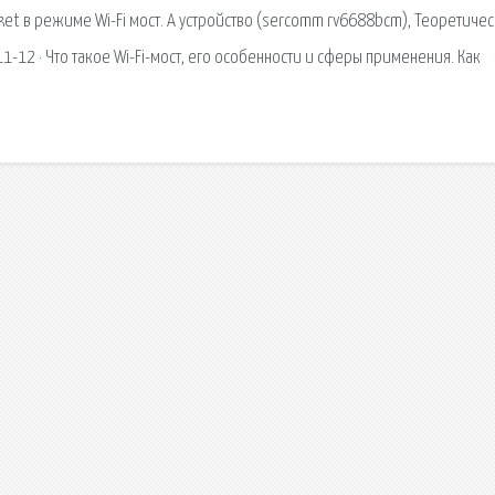
et в режиме Wi-Fi мост. А устройство (sercomm rv6688bcm), Теоретичес
12 · Что такое Wi-Fi-мост, его особенности и сферы применения. Как