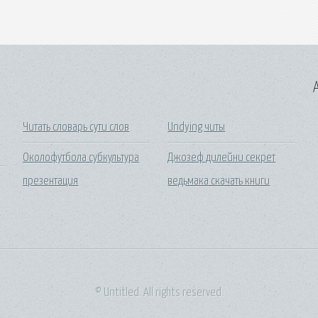
A
Читать словарь сути слов
Undying читы
Околофутбола субкультура
Джозеф дилейни секрет
презентация
ведьмака скачать книги
© Untitled. All rights reserved.