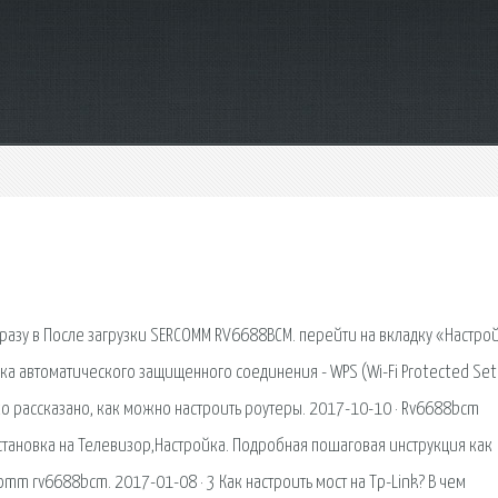
сразу в После загрузки SERCOMM RV6688BCM. перейти на вкладку «Настрой
ка автоматического защищенного соединения - WPS (Wi-Fi Protected Set
ко рассказано, как можно настроить роутеры. 2017-10-10 · Rv6688bcm
становка на Телевизор,Настройка. Подробная пошаговая инструкция как
omm rv6688bcm. 2017-01-08 · 3 Как настроить мост на Tp-Link? В чем