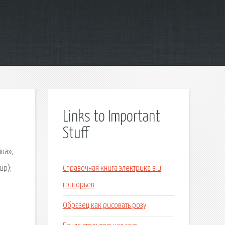
Links to Important
Stuff
ка»,
up);
Справочная книга электрика в и
григорьев
Образец как рисовать розу