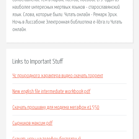
наиболее интересных мертвых языков - старославянский
язык. Слова, которые были. Читать онлайн - Ремарк Эрих.
Ночь в Лиссабоне Электронная библиотека e-libra.ru Читать
онлайн.
Links to Important Stuff
Чс природного характера видео скачать торрент
New english file intermediate workbook pdf
Скачать прошивку для модема мегафон е1550
Сырников максим pdf