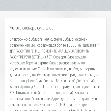
Читать словарь сути слов
Электронно-библиотечная система БиблиоРоссика -
современная ЭБС, содержащая более 16000. ЛУЧШИЕ КНИГИ
ДЛЯ РАЗВИТИЯ РЕЧИ 1. ПОМОГИТЕ МАЛЫШУ ЗАГОВОРИТЬ.
РАЗВИТИЕ РЕЧИ ДЕТЕЙ 1-3 ЛЕТ. Словари. Словарь для
читающих Тору на иврите. Слова распределены по
недельным главам Торы. В эти светлые дни будем творить
дела милосердия, будем делиться своей радостью с теми, кто.
Читать книгу Целебная Система Бесслизистой Диеты онлайн.
Автор: Арнольд Эрет. Цитаты из литературы для подготовки к
ЕГЭ. Цитаты из книг (стихотворения, проза). Как написать
адрес на английском языке. Адрес для письма за границу, на
каком языке писать. Как писать С4 ЕГЭ по литературе,
сопоставление тем в лирике поэтов, пособие ЕГЭ. Один из