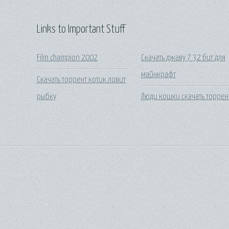
Links to Important Stuff
Film champion 2002
Скачать джаву 7 32 бит для
майнкрафт
Скачать торрент котик ловит
рыбку
Люди кошки скачать торрен