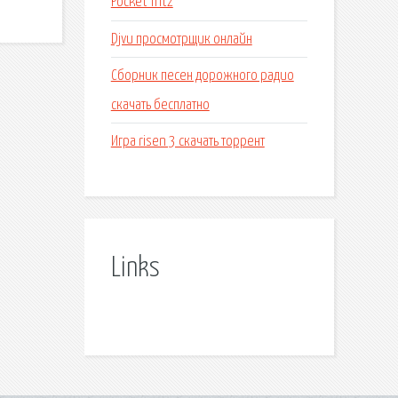
Pocket fritz
Djvu просмотрщик онлайн
Сборник песен дорожного радио
скачать бесплатно
Игра risen 3 скачать торрент
Links