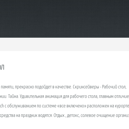
ол
амяти, прекрасно подойдет в качестве. Скринсейверы - Рабочий стол,
ении. Тайна. Удивительная анимация для рабочего стола, главным отличи
each с обслуживанием по системе «все включено» расположен на курорте
редства на праздник водятся. Отдых , детокс, солевое очищение органи