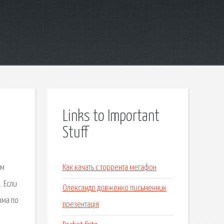
Links to Important
Stuff
ем
Как качать с торрента мегафон
. Если
Олександр довженко письменник
зма по
презентація