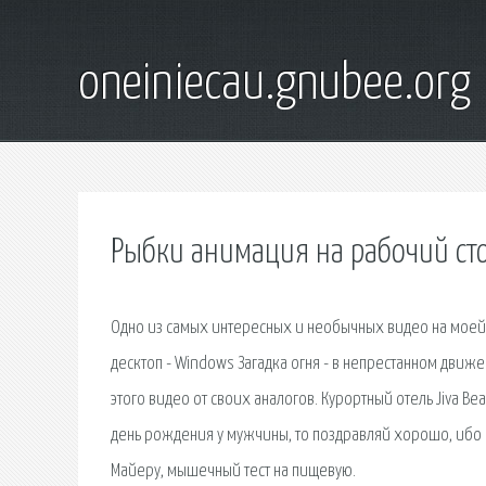
oneiniecau.gnubee.org
Рыбки анимация на рабочий ст
Одно из самых интересных и необычных видео на моей п
десктоп - Windows Загадка огня - в непрестанном движ
этого видео от своих аналогов. Курортный отель Jiva B
день рождения у мужчины, то поздравляй хорошо, ибо с
Майеру, мышечный тест на пищевую.