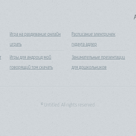
A
Игра на раздевание онлайн
Расписание электричек
играть
гудаута адлер
т
Игры для андроид мой
Занимательные презентации
говорящий том скачать
для дошкольников
© Untitled. All rights reserved.