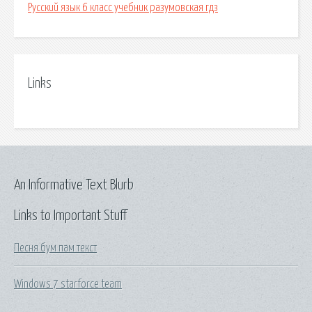
Русский язык 6 класс учебник разумовская гдз
Links
An Informative Text Blurb
Links to Important Stuff
Песня бум пам текст
Windows 7 starforce team