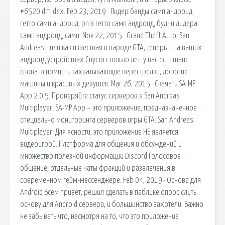
#6520 dmidex. Feb 23, 2019 · Лидер банды самп андроид,
гетто самп андроид, рп в гетто самп андроид, будни лидера
самп андроид, самп. Nov 22, 2015 · Grand Theft Auto: San
Andreas - или как известная в народе GTA, теперь и на ваших
андроид устройствах.Спустя столько лет, у вас есть шанс
снова вспомнить захватывающие перестрелки, дорогие
машины и красивых девушек. Mar 26, 2015 · Скачать SA-MP
App 2.0.5. Проверяйте статус серверов в San Andreas
Multiplayer. SA-MP App – это приложение, предназначенное
специально мониторинга серверов игры GTA: San Andreas
Multiplayer. Для ясности, это приложение НЕ является
видеоигрой. Платформа для общения и обсуждений и
множество полезной информации Discord Голосовое
общение, отдельные чаты фракций и развлечения в
современном гейм-мессенджере. Feb 04, 2019 · Основа для
Android Всем привет, решил сделать в паблике опрос слить
основу для Android сервера, и большинство захотели. Важно
не забывать что, несмотря на то, что это приложение