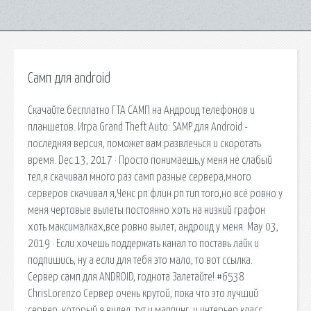
Самп для android
Скачайте бесплатно ГТА САМП на Андроид телефонов и
планшетов. Игра Grand Theft Auto: SAMP для Android -
последняя версия, поможет вам развлечься и скоротать
время. Dec 13, 2017 · Просто понимаешь,у меня не слабый
тел,я скачивал много раз самп разные сервера,много
серверов скачивал я,Ченс рп флин рп тип того,но всё ровно у
меня чертовые вылеты постоянно хоть на низкий графон
хоть максималках,все ровно вылет, андроид у меня. May 03,
2019 · Если хочешь поддержать канал то поставь лайк и
подпишись, ну а если для тебя это мало, то вот ссылка.
Сервер самп для ANDROID, годнота Залетайте! #6538
ChrisLorenzo Сервер очень крутой, пока что это лучший
сервер, который я видел, тут и маппинг, и интерьер класс.