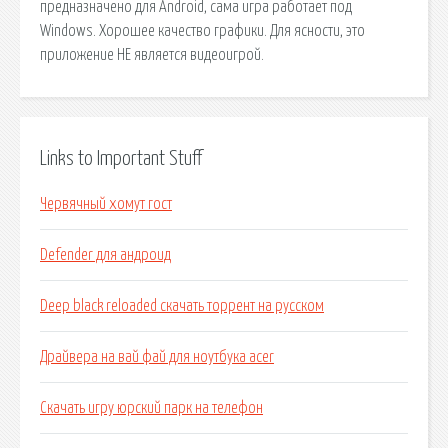
предназначено для Android, сама игра работает под
Windows. Хорошее качество графики. Для ясности, это
приложение НЕ является видеоигрой.
Links to Important Stuff
Червячный хомут гост
Defender для андроид
Deep black reloaded скачать торрент на русском
Драйвера на вай фай для ноутбука acer
Скачать игру юрский парк на телефон