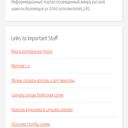
Links to Important Stuff
Книга коктейль на троих
Мареев с н
Жизнь горшок король и шут аккорды
Скачать серию боярская сотня
Никитин аудиокнига слушать онлайн
Оригами голубь схема