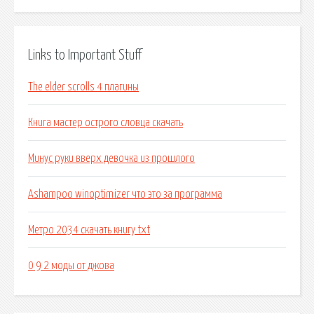
Links to Important Stuff
The elder scrolls 4 плагины
Книга мастер острого словца скачать
Минус руки вверх девочка из прошлого
Ashampoo winoptimizer что это за программа
Метро 2034 скачать книгу txt
0 9 2 моды от джова