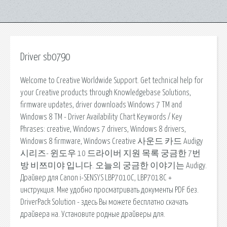
Driver sb0790
Welcome to Creative Worldwide Support. Get technical help for
your Creative products through Knowledgebase Solutions,
firmware updates, driver downloads Windows 7 TM and
Windows 8 TM - Driver Availability Chart Keywords / Key
Phrases: creative, Windows 7 drivers, Windows 8 drivers,
Windows 8 firmware, Windows Creative 사운드 카드 Audigy
시리즈- 윈도우 10 드라이버 지원 목록 궁금한 7번
방 비쯔미야 입니다. 오늘의 궁금한 이야기는 Audigy.
Драйвер для Canon i-SENSYS LBP7010C, LBP7018C +
инструкция. Мне удобно просматривать документы PDF без.
DriverPack Solution - здесь Вы можете бесплатно скачать
драйвера на. Установите родные драйверы для.