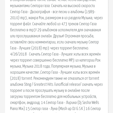
музыкантами Сектора газа. Скачать на высокой скорости
Сектор Газа - Дискография - все песни и альбомы (1989-
2010) mp3, жанра Рок, размером в из раздела Музыка, через
торрент файл. Скачайте любой из 473 треков Сектор Газа
бесплатно в mp3! 29 альбомов исполнителя для скачивания
или прослушивания онлайн. Друзья! Огромная просьба,
оставляйте свои комментарии, если скачали музыку Сектор
Газа - Лучшее (2018) mp3 через торрент бесплатно.
4/26/2018 · Скачать Сектор Газа - Лучшее хиты всех времён
через торрент совершенно бесплатно MP3 из категории Рок
музыка, Музыка 2018 года, Популярная музыка, Музыка в
хорошем качестве ,Сектор Газа - Лучшее хиты всех времён
(2018) torrent. Рекомендуем также не отказаться от torrent
альбома Sting / Greatest Hits /unofficial release/ скачать через
торрент и после прослушать музыку в онлайне после
загрузки торрентом бесплатно для мобильных устройств,
смартфон, андроид. 14.Сектор Газа - Лирика (Dj Sasha Wells
Piano Mix) 15.Сектор газа - Луна (Mash up DJ G.S.K ) 16.Сектор