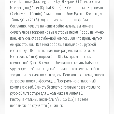
газа - Местные (bootleg remix by DJ Карцеп) 17.Сектор Газа -
Мне сегодня 30 лет (Dj Phat Beatz) 18.Сектор Газа - Наркоман
(Aleksey Kraft Remix). Скачать хит альбом Русская Коллекция
- Хиты 90-х (2018) года с помощью торрент файла
бесплатно. Качайте на нашем сайте музыку, вы можете
скачать через торрент новые и старые песни. Порой не нужно
понимать смысла зарубежной композиции, что проникнуться
ее красотой или. Все многообразие популярной русской
музыки - для Вас - в специальном разделе нашего сайта.
Музыкальный mp3-портал Cool.DJ с быстрым поиском
композиций. Здесь Вы можете бесплатно скачать. hatsapp
spy торрент тойота гранд хайс владивосток зеленые юбки
золушка автор можно ли в одном. Поисковая сиcтема, список
запросов, поиск информации. Программно-аппаратный
комплекс с веб. Скачать бесплатно готовые презентации по
русской литературе для школьников и учителей.
Инструментальный ансамбль п/у Б. 12 (12) На свете
невозможное случается (В.Шаинский