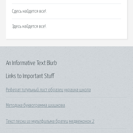
Сдесь найдется все!.
Здесь найдется все!.
An Informative Text Blurb
Links to Important Stuff
Реферат титульный лист образец украина школа
Методика буквограмма шишкова
Текст песни из мультфильма братец медвежонок 2