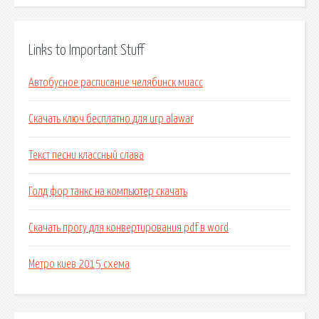
Links to Important Stuff
Автобусное расписание челябинск миасс
Скачать ключ бесплатно для игр alawar
Текст песни классный слава
Голд фор танкс на компьютер скачать
Скачать прогу для конвертирования pdf в word
Метро киев 2015 схема