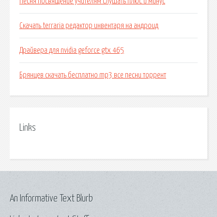
Песня посвящение учителям слушать плюс и минус
Скачать terraria редактор инвентаря на андроид
Драйвера для nvidia geforce gtx 465
Брянцев скачать бесплатно mp3 все песни торрент
Links
An Informative Text Blurb