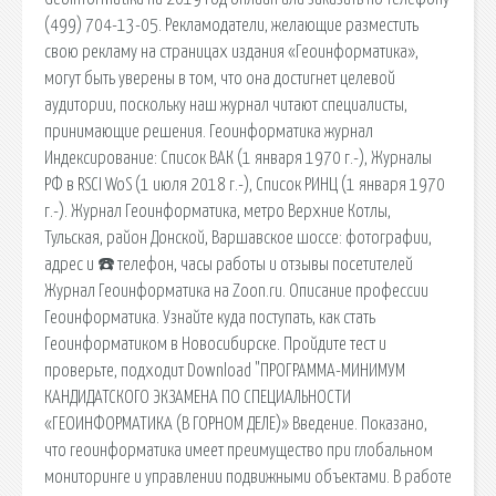
(499) 704-13-05. Рекламодатели, желающие разместить
свою рекламу на страницах издания «Геоинформатика»,
могут быть уверены в том, что она достигнет целевой
аудитории, поскольку наш журнал читают специалисты,
принимающие решения. Геоинформатика журнал
Индексирование: Список ВАК (1 января 1970 г.-), Журналы
РФ в RSCI WoS (1 июля 2018 г.-), Список РИНЦ (1 января 1970
г.-). Журнал Геоинформатика, метро Верхние Котлы,
Тульская, район Донской, Варшавское шоссе: фотографии,
адрес и ☎️ телефон, часы работы и отзывы посетителей
Журнал Геоинформатика на Zoon.ru. Описание профессии
Геоинформатика. Узнайте куда поступать, как стать
Геоинформатиком в Новосибирске. Пройдите тест и
проверьте, подходит Download "ПРОГРАММА-МИНИМУМ
КАНДИДАТСКОГО ЭКЗАМЕНА ПО СПЕЦИАЛЬНОСТИ
«ГЕОИНФОРМАТИКА (В ГОРНОМ ДЕЛЕ)» Введение. Показано,
что геоинформатика имеет преимущество при глобальном
мониторинге и управлении подвижными объектами. В работе