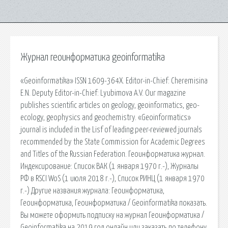
Журнал геоинформатика geoinformatika
«Geoinformatika» ISSN 1609-364X. Editor-in-Chief: Cheremisina
E.N. Deputy Editor-in-Chief: Lyubimova A.V. Our magazine
publishes scientific articles on geology, geoinformatics, geo-
ecology, geophysics and geochemistry. «Geoinformatics»
journal is included in the Lisf of leading peer-reviewed journals
recommended by the State Commission for Academic Degrees
and Titles of the Russian Federation. Геоинформатика журнал.
Индексирование: Список ВАК (1 января 1970 г.-), Журналы
РФ в RSCI WoS (1 июля 2018 г.-), Список РИНЦ (1 января 1970
г.-) Другие названия журнала: Геоинформатика,
Геоинформатика, Геоинформатика / Geoinformatika показать.
Вы можете оформить подписку на журнал Геоинформатика /
Geoinformatika на 2019 год онлайн или заказать по телефону