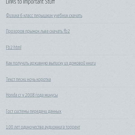
Links to Important Stuff
Физика 6 класс перышкин учебник скачать
Прозоров прыжок льва скачать fb2
Fb2 html
Как получить архивную выписку из домовой книги
Текст песни ночь коротка
Honda cr v 2008 года минусы
Гост системы передачи данных
100 лет одиночества аудиокнига торрент