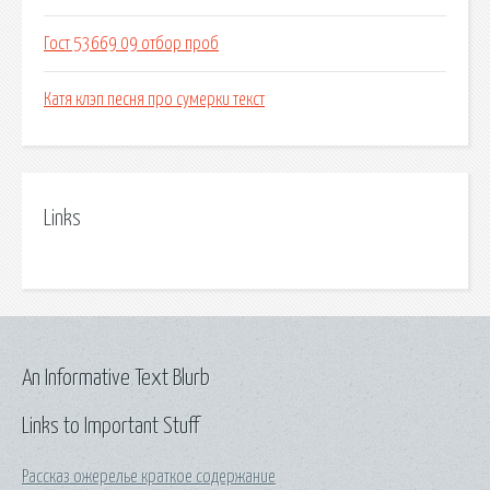
Гост 53669 09 отбор проб
Катя клэп песня про сумерки текст
Links
An Informative Text Blurb
Links to Important Stuff
Рассказ ожерелье краткое содержание