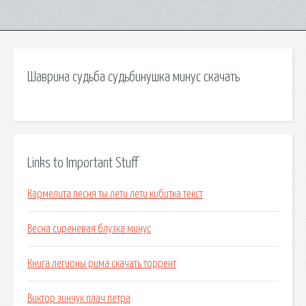
Шаврина судьба судьбинушка минус скачать
Links to Important Stuff
Кармелита песня ты лети лети кибитка текст
Весна сиреневая блузка минус
Книга легионы рима скачать торрент
Виктор зинчук плач петра