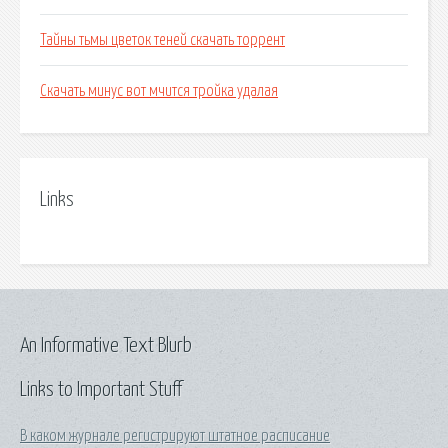
Тайны тьмы цветок теней скачать торрент
Скачать минус вот мчится тройка удалая
Links
An Informative Text Blurb
Links to Important Stuff
В каком журнале регистрируют штатное расписание