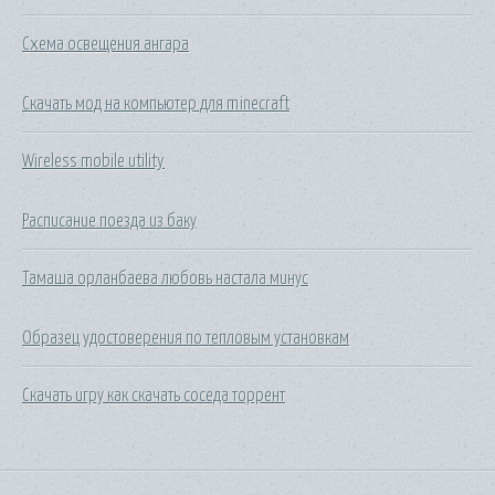
Схема освещения ангара
Скачать мод на компьютер для minecraft
Wireless mobile utility
Расписание поезда из баку
Тамаша орланбаева любовь настала минус
Образец удостоверения по тепловым установкам
Скачать игру как скачать соседа торрент