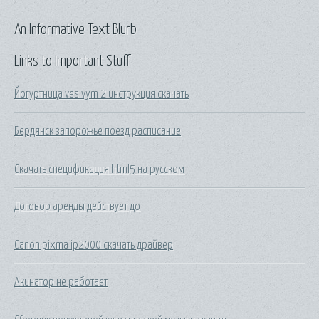
An Informative Text Blurb
Links to Important Stuff
Йогуртница ves vym 2 инструкция скачать
Бердянск запорожье поезд расписание
Скачать спецификация html5 на русском
Договор аренды действует до
Canon pixma ip2000 скачать драйвер
Акинатор не работает