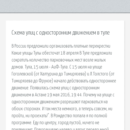
Схема улиц с односторонним движением в туле
В России предложили организовать платные перекрестки
Какие улицы Тулы обесточат 18 апреля В Туле предложили
сократить количество парковочных мест возле жилых
домов. Тула, 15 июля - АиФ-Тула. С 15 июля на улице
Гоголевской (от Халтурина до Тимирязева) и Л.Толстого (от
Тимирязева до Фрунзе) начало действовать одностороннее
движение. Появилась схема улиц с односторонним
движением в Астане 19 мая 2016, 19:44. Почему на улице с
односторонним движением разрешают парковаться на
обоих сторонах. И так места немного, а теперь совсем, ни
пройти, ни проехать!". В Рождество попала я по полной
программе. Еду по центру, город пустой, ничего не
предвещает. Поворачиваю налево и вдруг передо мной