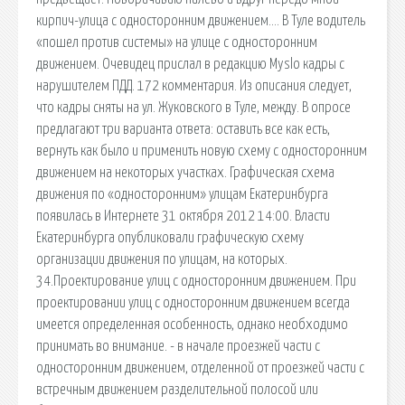
кирпич-улица с односторонним движением…. В Туле водитель
«пошел против системы» на улице с односторонним
движением. Очевидец прислал в редакцию Myslo кадры с
нарушителем ПДД. 172 комментария. Из описания следует,
что кадры сняты на ул. Жуковского в Туле, между. В опросе
предлагают три варианта ответа: оставить все как есть,
вернуть как было и применить новую схему с односторонним
движением на некоторых участках. Графическая схема
движения по «односторонним» улицам Екатеринбурга
появилась в Интернете 31 октября 2012 14:00. Власти
Екатеринбурга опубликовали графическую схему
организации движения по улицам, на которых.
34.Проектирование улиц с односторонним движением. При
проектировании улиц с односторонним движением всегда
имеется определенная особенность, однако необходимо
принимать во внимание. - в начале проезжей части с
односторонним движением, отделенной от проезжей части с
встречным движением разделительной полосой или