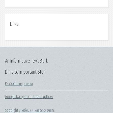
Links
An Informative Text Blurb
Links to Important Stuff
Разбой шпаргалка
Google bar для internet explorer
Spotlight учебник 4 класс скачать