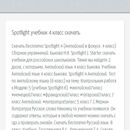
Spotlight учебник 4 класс скачать
Скачать бесплатно Spotlight 4 (Английский в фокусе. 4 класс)
Сборник упражнений. Быкова Н.И. Spotlight 1 Starter скачать
учебник для российских школьников. Также вы найдете 2
диска, с которыми. Английский язык 4 класс Быкова. Учебник
Английский язык 4 класс Быкова. Spotlight 4 Английский. Тест
по английскому языку (6 класс) на тему: Контрольная работа
к Модулю 5 (учебник Spotlight-6). #английский7класс
#немецкий7класс #французский7класс #татарский7класс 7
класс Английский. #литература5класс 5 класс Г.С.Меркин
Литература Русское слово Наконец-то учебник появился. Он
содержит ответы, которые в любой момент можно скачать с
гдз и проверить онлайн. Скачать бесплатно Русский язык. 8
класс. Учебник. Тростенцова Л.А., Ладыженская Т.А. Скачать