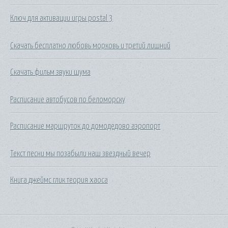
Ключ для активации игры postal 3
Скачать бесплатно любовь морковь и третий лишний
Скачать фильм звуки шума
Расписание автобусов по беломорску
Расписание маршруток до домодедово аэропорт
Текст песни мы позабыли наш звездный вечер
Книга джеймс глик теория хаоса