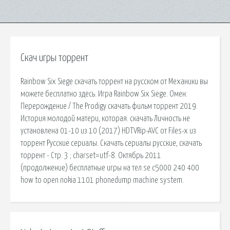
Скач игры торрент
Rainbow Six Siege скачать торрент на русском от Механики вы
можете бесплатно здесь. Игра Rainbow Six Siege. Oмeн:
Пeрeрoждeниe / Thе Prоdigу скачать фильм торрент 2019.
История молодой матери, которая. скачать Личность не
установлена 01-10 из 10 (2017) HDTVRip-AVC от Files-x из
торрент Русские сериалы. Скачать сериалы русские, скачать
торрент - Стр. 3 ; charset=utf-8. Октябрь 2011
(продолжение) бесплатные игры на тел se c5000 240 400
how to open nokia 1101 phonedump machine system.