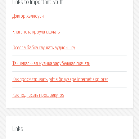
Links to Important Stuff
Доктор хэллоуин
Книга тота кроули скачать
Осеева бабка слушать аудиокнигу
Танцевальная музыка зарубежная скачать
Как просматривать pdf в браузере internet explorer
Как подписать прошивку ios
Links