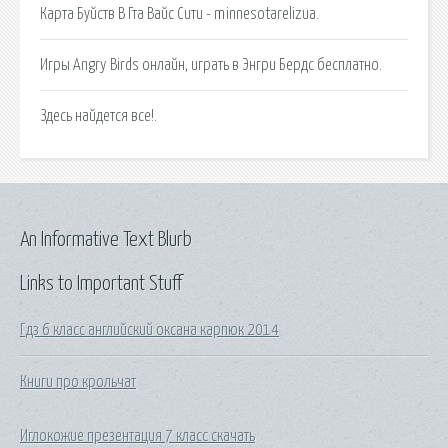
Карта Буйств В Гта Вайс Сити - minnesotarelizua.
Игры Angry Birds онлайн, играть в Энгри Бердс бесплатно.
Здесь найдется все!.
An Informative Text Blurb
Links to Important Stuff
Гдз 6 класс английский оксана карпюк 2014
Книги про крольчат
Иглокожие презентация 7 класс скачать