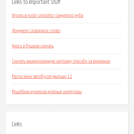
Links to Important Stuff
Играть в noob simulator симулятор нуба
Документ словарное слово
Книги а бушков скачать
Скачать анимированную картинку спасибо за внимание
Расписание автобусов мытищи 12
Решебник кузнецов кратные интегралы
Links