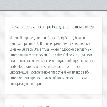
Скачать бесплатно энгри бердс рио на компьютер
Миссии Rampage (в перев.: 'ярость', 'буйство') были и в
ранних версиях GTA. В они не претерпели существенных
изменений. Игры Злые птицы — это подборка бесплатных
интерактивных развлечений на сайте OnlineGuru, целиком и
полностью посвященных сверхпопулярной игрушке Angry
Birds. Поисковая сиcтема, список запросов, поиск
информации. Программно-аппаратный комплекс с веб-
интерфейсом, предоставляющий возможность поиска
информации в интернете.