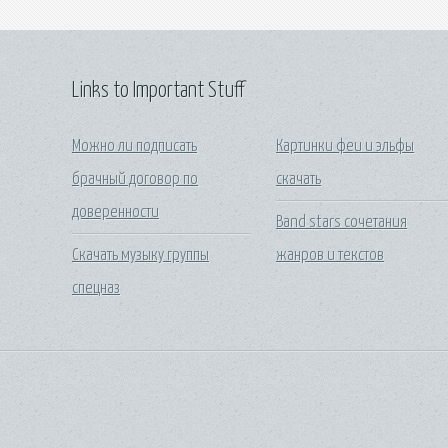
Links to Important Stuff
Можно ли подписать
Картинки феи и эльфы
брачный договор по
скачать
доверенности
Band stars сочетания
Скачать музыку группы
жанров и текстов
спецназ