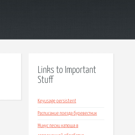
Links to Important
Stuff
Keyusage persistent
Расписание поезда буревестник
Минус песни катюша в