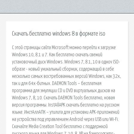
Скачать бесплатно windows 8 в формате iso
С этой страницы сайта Microsoft можно перейти к загрузке
Windows 10, 8.1 и 7. Как бесплатно скачать свежий
установочный диск Windows. Windows 7, 8.1, 10 в одноv ISO-
образе - новый уникальный сборник, содержащий в себе
несколько самых востребованных версий Windows, как 32х,
так и для 64х-битных. DAEMON Tools – бесплатная
программа для эмуляции CD и DVD виртуальных дисков на
Windows 7, 8, 10. Скачать DAEMON Tools бесплатно, новая
версия программы. InstAllAPK скачать бесплатно на русском
языке. ИнстАллАПК – утилита для установки APK-приложений
на устройства под управлением Android через USB или Wi-Fi.
Скачайте Media Creation Tool бесплатно с поддержкой
русского языка для Windows 7, 10. 8, XP на freeprograms-