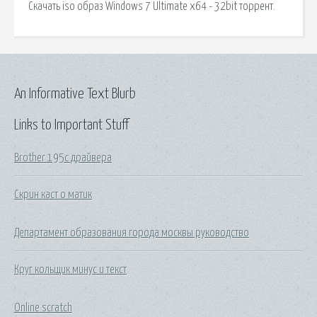
Скачать iso образ Windows 7 Ultimate x64 - 32bit торрент.
An Informative Text Blurb
Links to Important Stuff
Brother 195c драйвера
Скрин каст о матик
Департамент образования города москвы руководство
Круг кольщик минус и текст
Online scratch