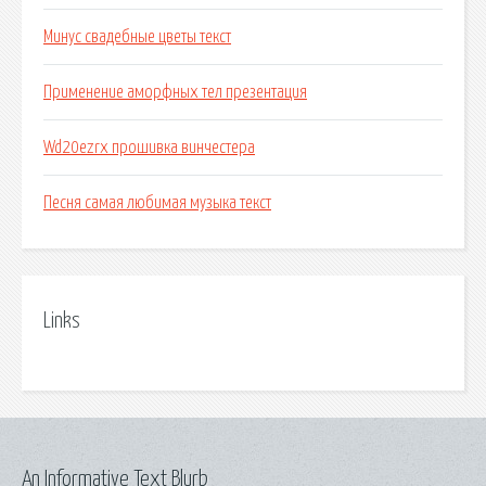
Минус свадебные цветы текст
Применение аморфных тел презентация
Wd20ezrx прошивка винчестера
Песня самая любимая музыка текст
Links
An Informative Text Blurb