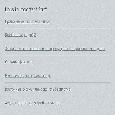
Links to Important Stuff
Право маменьке скажу минус
Directshow plugin32
Заявление о восстановлении пропущенного срока на наследство
Скачать афк скн 3
Рымбаева роза скачать минус
Восточные сказки минус скачать бесплатно
Аудиокнига сказка о тройке скачать