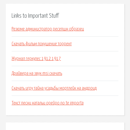
Links to Important Stuff
Резюме администратор ресепшн образец
Скачать фильм покушение торрент
Журнал геркулес 1912 1917
Драйвера на звук msi скачать
Скачать игру тайна усадьбы мортлейк на андроид
Текст песни натальи орейро no te importa