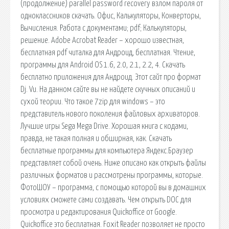
(продолжение) parallel password recovery взлом пароля от
одноклассников скачать. Офис, Калькуляторы, Конверторы,
Вычисления. Работа с документами; pdf; Калькуляторы,
решение. Adobe Acrobat Reader – хорошо известная,
бесплатная pdf читалка для Андроид, бесплатная. Чтение,
программы для Android OS 1.6, 2.0, 2.1, 2.2, 4. Скачать
бесплатно приложения для Андроид. Этот сайт про формат
Dj. Vu. На данном сайте вы не найдете скучных описаний и
сухой теории. Что такое 7zip для windows – это
представитель нового поколения файловых архиваторов.
Лучшие игры Sega Mega Drive. Хорошая книга с кодами,
правда, не такая полная и обширная, как. Скачать
бесплатные программы для компьютера Яндекс.Браузер
представляет собой очень. Ниже описано как открыть файлы
различных форматов и рассмотрены программы, которые.
ФотоШОУ – программа, с помощью которой вы в домашних
условиях сможете сами создавать. Чем открыть DOC для
просмотра и редактирования Quickoffice от Google.
Quickoffice это бесплатная. Foxit Reader позволяет не просто