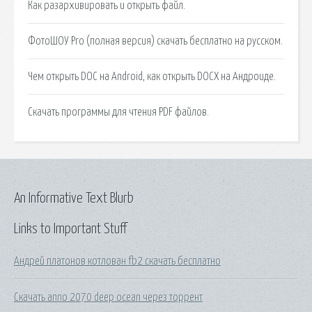
Как разархивировать и открыть файл.
ФотоШОУ Pro (полная версия) скачать бесплатно на русском.
Чем открыть DOC на Android, как открыть DOCX на Андроиде.
Скачать программы для чтения PDF файлов.
An Informative Text Blurb
Links to Important Stuff
Андрей платонов котлован fb2 скачать бесплатно
Скачать anno 2070 deep ocean через торрент