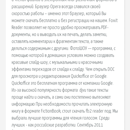
расширений. Браузер Opera всегда славился своей
скоростью работы – именно этот браузер, который Вы
можете скачать бесплатно и без регистрации на нашем. Foxit
Reader позволяет не просто удобно просматривать PDF-
документы, но и выводить их на печать, делать заметки,
оставлять комментарии к фрагментам текста, а также
делиться содержимым с другими. ФотоШОУ — программа, с
помощью которой в домашних условиях можно создавать
красивые слайд-шоу, с музыкальными и красочными
эффектами переходов от слайда к слайду. Чем открыть DOC
для просмотра и редактирования Quickoffice от Google.
Quickoffice это бесплатная программа от компании Google.
Из-за высокой популярности формата .djvu такие тексты
проще найти и скачать, а сами они постепенно вытесняют
информацию При необходимости прочитать электронную
книгу в формате FictionBook, стоит скачать fb2 reader под. Мы
выбрали лучшие программы для чтения голосом. Среди
лучших - как российские разработки. Сентябрь 2011