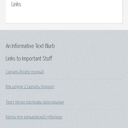
Links
An Informative Text Blurb
Links to Important Stuff
Скачать фрапс полный
Втв штурм 2 скачать торрент
Текст песни расправь свои крылья
Карты пгм харьковской губернии