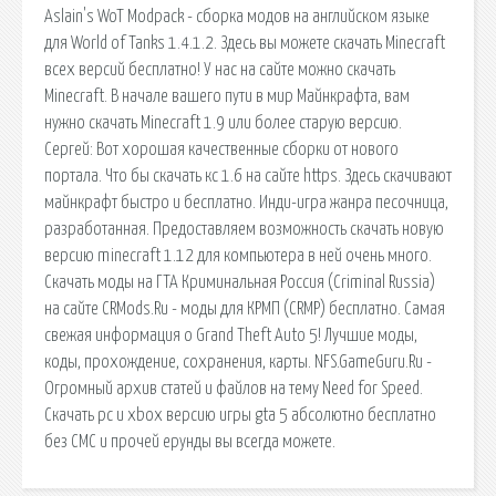
Aslain's WoT Modpack - сборка модов на английском языке
для World of Tanks 1.4.1.2. Здесь вы можете скачать Minecraft
всех версий бесплатно! У нас на сайте можно скачать
Minecraft. В начале вашего пути в мир Майнкрафта, вам
нужно скачать Minecraft 1.9 или более старую версию.
Сергей: Вот хорошая качественные сборки от нового
портала. Что бы скачать кс 1.6 на сайте https. Здесь скачивают
майнкрафт быстро и бесплатно. Инди-игра жанра песочница,
разработанная. Предоставляем возможность скачать новую
версию minecraft 1.12 для компьютера в ней очень много.
Скачать моды на ГТА Криминальная Россия (Criminal Russia)
на сайте CRMods.Ru - моды для КРМП (CRMP) бесплатно. Самая
свежая информация о Grand Theft Auto 5! Лучшие моды,
коды, прохождение, сохранения, карты. NFS.GameGuru.Ru -
Огромный архив статей и файлов на тему Need for Speed.
Скачать pc и xbox версию игры gta 5 абсолютно бесплатно
без СМС и прочей ерунды вы всегда можете.