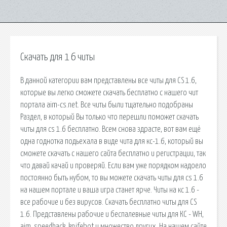
Скачать для 1 6 читы
В данной категории вам представлены все читы для CS 1.6,
которые вы легко сможете скачать бесплатно с нашего чит
портала aim-cs.net. Все читы были тщательно подобраны
Раздел, в который Вы только что перешли поможет скачать
читы для cs 1.6 бесплатно. Всем снова здрасте, вот вам ещё
одна годнотка подьехала в виде чита для кс-1.6, который вы
сможете скачать с нашего сайта бесплатно и регистрации, так
что давай качай и проверяй. Если вам уже порядком надоело
постоянно быть нубом, то вы можете скачать читы для cs 1.6
на нашем портале и ваша игра станет ярче. Читы на кс 1.6 -
все рабочие и без вирусов. Скачать бесплатно читы для CS
1.6. Представлены рабочие и беспалевные читы для КС - WH,
aim, speedhack, knifebot и множество других. На нашем сайте