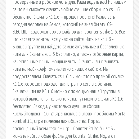
проверенные и рабочие читы для. Рады видеть вас! На нашем
сайте вы сможете скачать любые лучшие сборки по cs 1.6
бесплатно. Скачать КС 1.6 – проще простого! Разве есть
сегодня человек на Земле, который не знал бы эту. CS-
ELECT.RU - содержит архив файлов для Counter-strike 1.6. Все
что касается контры, все у нас на сайте. Читы на кс 1.6 -
Внашей группе вы найдёте самые актуальные и беспалевные
читы для Скачать кс 1.6 бесплатно, а так же отборные карты,
качественные скины, мощные читы. Скачать или скачивать
читы на майнкрафт очень легко с нашим сайтом. Мы
предоставляем. Скачать cs 1.6 вы можете по прямой ссылке.
КС 1.6 хорошо подходит для игры по сети и с ботами.
Скачать читы на КС 1.6 можно с помощью нашей группы, в
которой выложены только те читы. Тут можно скачать КС 1.6
бесплатно. Заходи, у нас только лучшие сборки
КислыйПодкаст #16. Ультранасилие в играх, проблемы Mortal
kombat 11, игры полезны для общества. Портал
посвященный всем сериям игры Counter Strike. У нас Вы
можете найти любые файлы для Counter Strike. Моды от