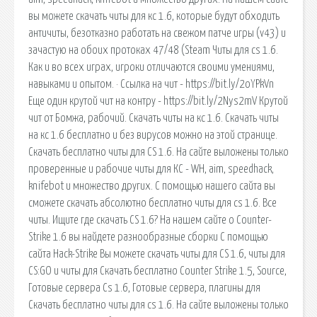
вы можете скачать читы для кс 1.6, которые будут обходить
античиты, безотказно работать на свежом патче игры (v43) и
зачастую на обоих протоках 47/48 (Steam Читы для cs 1.6.
Как и во всех играх, игроки отличаются своими умениями,
навыками и опытом. · Ссылка на чит - https://bit.ly/2oYPkVn
Еще один крутой чит на контру - https://bit.ly/2Nys2mV Крутой
чит от Бомжа, рабочий. Скачать читы на кс 1.6. Скачать читы
на кс 1.6 бесплатно и без вирусов можно на этой странице.
Скачать бесплатно читы для CS 1.6. На сайте выложены только
проверенные и рабочие читы для КС - WH, aim, speedhack,
knifebot и множество других. С помощью нашего сайта вы
сможете скачать абсолютно бесплатно читы для cs 1.6. Все
читы. Ищите где скачать CS 1.6? На нашем сайте о Counter-
Strike 1.6 вы найдете разнообразные сборки С помощью
сайта Hack-Strike Вы можете скачать читы для CS 1.6, читы для
CS:GO и читы для Скачать бесплатно Counter Strike 1.5, Source,
Готовые сервера Cs 1.6, Готовые сервера, плагины для
Скачать бесплатно читы для cs 1.6. На сайте выложены только