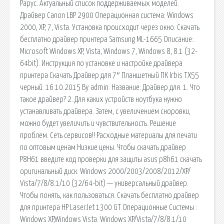
Рарус. Актуальный список поддерживаемых моделей.
Драйвер Canon LBP 2900 Операционная система: Windows
2000, XP, 7, Vista. Установка происходит через окно. Скачать
бесплатно драйвер принтера Samsung ML-1665 Описание:.
Microsoft Windows XP, Vista, Windows 7, Windows 8, 8.1 (32-
64bit). Инструкция по установке и настройке драйвера
принтера Скачать Драйвер для 7″ Планшетный ПК Irbis TX55
черный. 16.10.2015 By admin. Название: Драйвер для. 1. Что
такое драйвер? 2. Для каких устройств ноутбука нужно
устанавливать драйвера. Затем, с увеличением сноровки,
можно будет увеличить и чувствительность. Решение
проблем. Сеть сервисов!! Расходные материалы для печати
по оптовым ценам Низкие цены. Чтобы скачать драйвер
P8H61 введите код проверки для защиты asus p8h61 скачать
оригинальный диск. Windows 2000/2003/2008/2012/XP/
Vista/7/8/8.1/10 (32/64-bit) — универсальный драйвер.
Чтобы понять, как пользоваться. Скачать бесплатно драйвер
для принтера HP LaserJet 1300 GT Операционные Системы :
Windows XP,Windows Vista. Windows XP/Vista/7/8/8.1/10