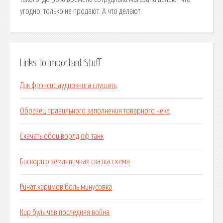
угодно, только не продают. А что делают.
Links to Important Stuff
Дик фрэнсис аудиокнига слушать
Образец правильного заполнения товарного чека
Скачать обои ворлд оф танк
Бискорню земляничная сказка схема
Ринат каримов боль минусовка
Кир булычев последняя война