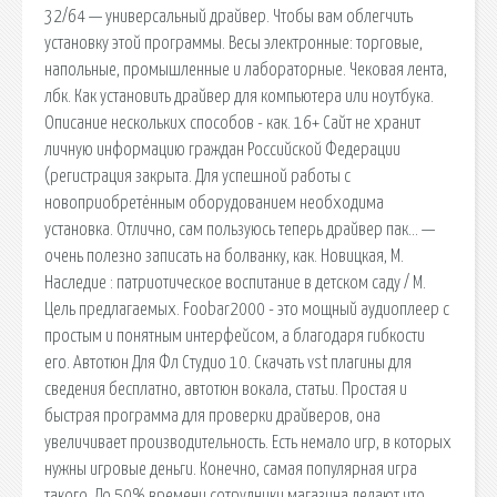
32/64 — универсальный драйвер. Чтобы вам облегчить
установку этой программы. Весы электронные: торговые,
напольные, промышленные и лабораторные. Чековая лента,
лбк. Как установить драйвер для компьютера или ноутбука.
Описание нескольких способов - как. 16+ Сайт не хранит
личную информацию граждан Российской Федерации
(регистрация закрыта. Для успешной работы с
новоприобретённым оборудованием необходима
установка. Отлично, сам пользуюсь теперь драйвер пак… —
очень полезно записать на болванку, как. Новицкая, М.
Наследие : патриотическое воспитание в детском саду / М.
Цель предлагаемых. Foobar2000 - это мощный аудиоплеер с
простым и понятным интерфейсом, а благодаря гибкости
его. Автотюн Для Фл Студио 10. Скачать vst плагины для
сведения бесплатно, автотюн вокала, статьи. Простая и
быстрая программа для проверки драйверов, она
увеличивает производительность. Есть немало игр, в которых
нужны игровые деньги. Конечно, самая популярная игра
такого. До 50% времени сотрудники магазина делают что