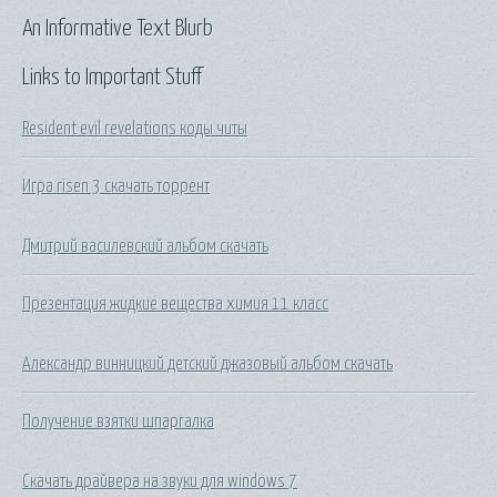
An Informative Text Blurb
Links to Important Stuff
Resident evil revelations коды читы
Игра risen 3 скачать торрент
Дмитрий василевский альбом скачать
Презентация жидкие вещества химия 11 класс
Александр винницкий детский джазовый альбом скачать
Получение взятки шпаргалка
Скачать драйвера на звуки для windows 7